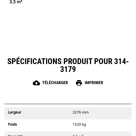
3.3 m³
SPÉCIFICATIONS PRODUIT POUR 314-
3179
cloud_download
print
TÉLÉCHARGER
IMPRIMER
Largeur
3276 mm
Poids
1520 kg