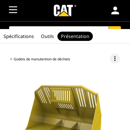
person
SEARCH
search
Spécifications
Outils
Présentation
more_vert
Godets de manutention de déchets