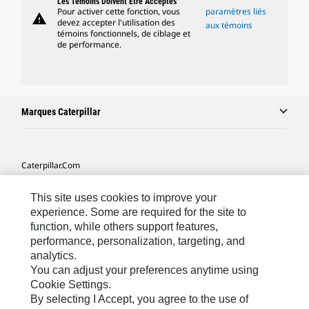
Les Témoins Doivent Être Acceptés
Pour activer cette fonction, vous
paramètres liés
warning
devez accepter l'utilisation des
aux témoins
témoins fonctionnels, de ciblage et
de performance.
Marques Caterpillar
Caterpillar.com
Contacter Caterpillar
This site uses cookies to improve your
Mes Préférences Marketing
experience. Some are required for the site to
function, while others support features,
Plan Du Site
performance, personalization, targeting, and
analytics.
Cookie Settings
You can adjust your preferences anytime using
Légales
Cookie Settings.
By selecting I Accept, you agree to the use of
Confidentialité