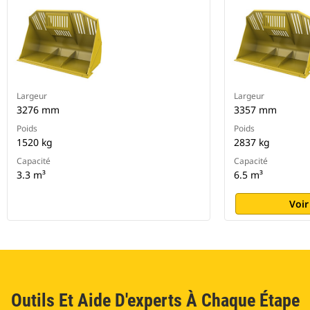
Largeur
Largeur
3276 mm
3357 mm
Poids
Poids
1520 kg
2837 kg
Capacité
Capacité
3.3 m³
6.5 m³
Voir
Outils Et Aide D'experts À Chaque Étape