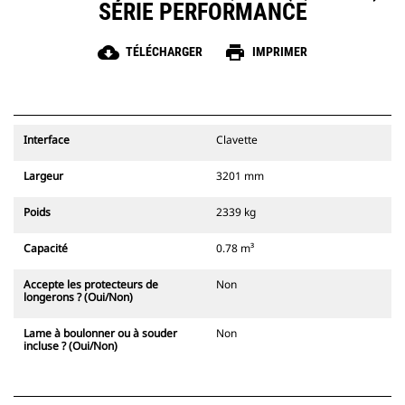
SÉRIE PERFORMANCE
cloud_download
print
TÉLÉCHARGER
IMPRIMER
Interface
Clavette
Largeur
3201 mm
Poids
2339 kg
Capacité
0.78 m³
Accepte les protecteurs de
Non
longerons ? (Oui/Non)
Lame à boulonner ou à souder
Non
incluse ? (Oui/Non)