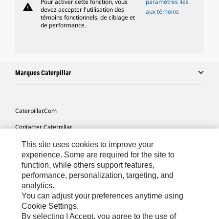
Pour activer cette fonction, vous
paramètres liés
warning
devez accepter l'utilisation des
aux témoins
témoins fonctionnels, de ciblage et
de performance.
Marques Caterpillar
Caterpillar.com
Contacter Caterpillar
Mes Préférences Marketing
This site uses cookies to improve your
experience. Some are required for the site to
Plan Du Site
function, while others support features,
performance, personalization, targeting, and
Cookie Settings
analytics.
Légales
You can adjust your preferences anytime using
Cookie Settings.
Confidentialité
By selecting I Accept, you agree to the use of