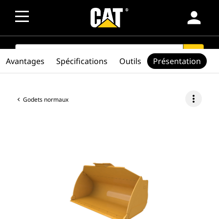
person
SEARCH
search
Avantages
Spécifications
Outils
Présentation
more_vert
Godets normaux