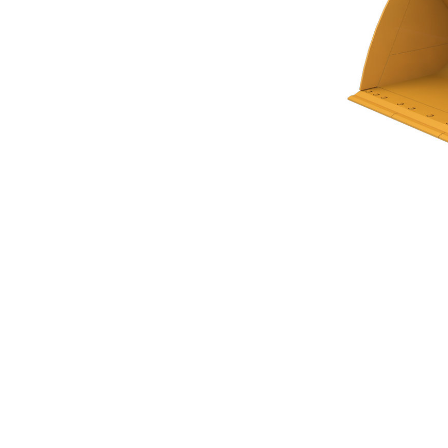
Godet À Fond Plat 5,2 M³ (6,75 Yd³) Série Performance
Ava
Modifier le modèle