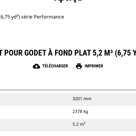
(6,75 yd³) série Performance
 POUR GODET À FOND PLAT 5,2 M³ (6,75
cloud_download
print
TÉLÉCHARGER
IMPRIMER
3201 mm
2378 kg
5.2 m³