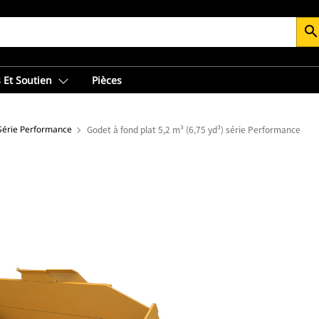
searc
 Et Soutien
Pièces
 Série Performance
Godet à fond plat 5,2 m³ (6,75 yd³) série Performance