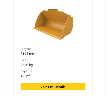
Largeur
3193 mm
Poids
2656 kg
Capacité
4.8 m³
Voir Les Détails