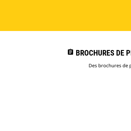
assignment
BROCHURES DE PR
Des brochures de p