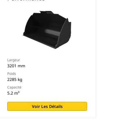
Largeur
3201 mm
Poids
2285 kg
Capacité
5.2 m³
Voir Les Détails