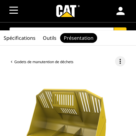
person
SEARCH
search
Spécifications
Outils
Présentation
more_vert
Godets de manutention de déchets