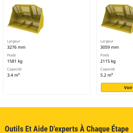
Largeur
Largeur
3276 mm
3059 mm
Poids
Poids
1581 kg
2115 kg
Capacité
Capacité
3.4 m³
5.2 m³
Voir
Outils Et Aide D'experts À Chaque Étape