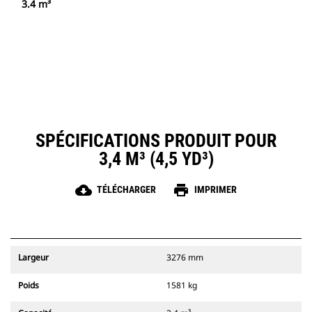
3.4 m³
SPÉCIFICATIONS PRODUIT POUR
3,4 M³ (4,5 YD³)
cloud_download
print
TÉLÉCHARGER
IMPRIMER
Largeur
3276 mm
Poids
1581 kg