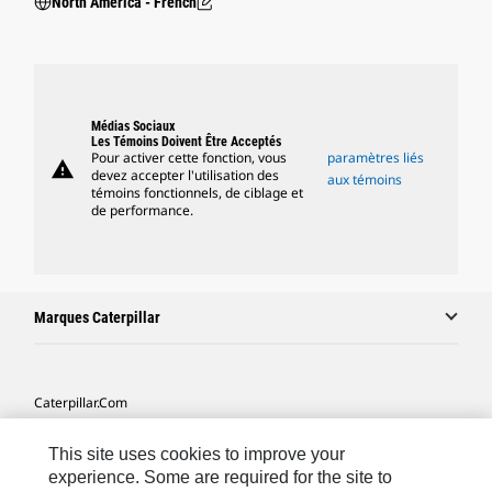
North America - French
Médias Sociaux
Les Témoins Doivent Être Acceptés
Pour activer cette fonction, vous
paramètres liés
warning
devez accepter l'utilisation des
aux témoins
témoins fonctionnels, de ciblage et
de performance.
Marques Caterpillar
Caterpillar.com
Contacter Caterpillar
This site uses cookies to improve your
Mes Préférences Marketing
experience. Some are required for the site to