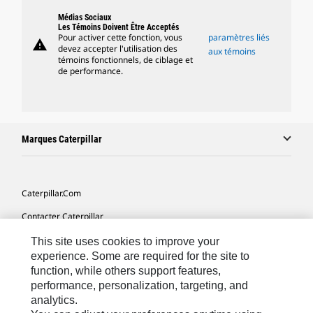
Médias Sociaux
Les Témoins Doivent Être Acceptés
Pour activer cette fonction, vous
paramètres liés
warning
devez accepter l'utilisation des
aux témoins
témoins fonctionnels, de ciblage et
de performance.
Marques Caterpillar
Caterpillar.com
Contacter Caterpillar
Mes Préférences Marketing
This site uses cookies to improve your
experience. Some are required for the site to
Plan Du Site
function, while others support features,
performance, personalization, targeting, and
Cookie Settings
analytics.
Légales