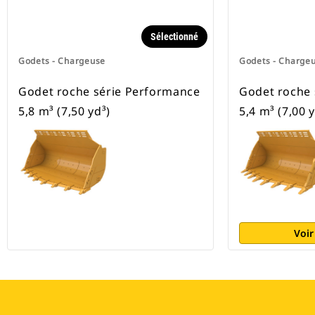
Sélectionné
Godets - Chargeuse
Godets - Charge
Godet roche série Performance
Godet roche 
5,8 m³ (7,50 yd³)
5,4 m³ (7,00 y
Voir