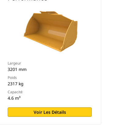
Largeur
3201 mm
Poids
2317 kg
Capacité
4.6 m³
Voir Les Détails