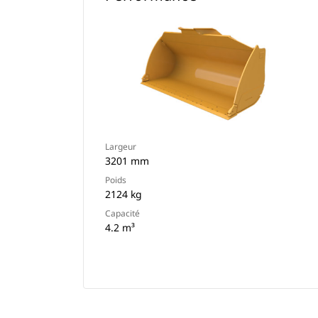
Largeur
3201 mm
Poids
2124 kg
Capacité
4.2 m³