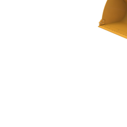
Godet À Fond Plat 4,2 M³ (5,50 Yd³) Série Performance
Ava
Modifier le modèle