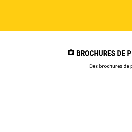
assignment
BROCHURES DE PR
Des brochures de p