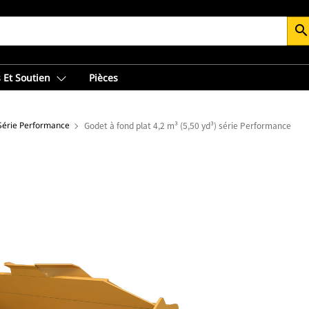
searc
 Et Soutien
Pièces
 Série Performance
Godet à fond plat 4,2 m³ (5,50 yd³) série Performance