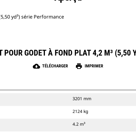
(5,50 yd³) série Performance
 POUR GODET À FOND PLAT 4,2 M³ (5,50
cloud_download
print
TÉLÉCHARGER
IMPRIMER
3201 mm
2124 kg
4.2 m³