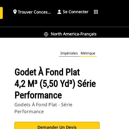
Se Connecter
place
apps
Trouver Concessionnaire
h
North America-Français
Impériales
Métrique
Godet À Fond Plat
4,2 M³ (5,50 Yd³) Série
Performance
Godets À Fond Plat - Série
Performance
Demander Un Devis