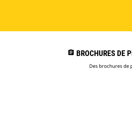
assignment
BROCHURES DE PR
Des brochures de p