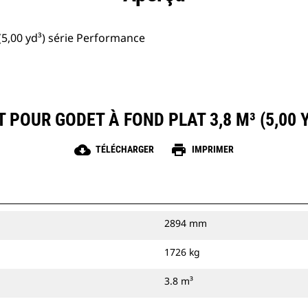
(5,00 yd³) série Performance
 POUR GODET À FOND PLAT 3,8 M³ (5,00
cloud_download
print
TÉLÉCHARGER
IMPRIMER
2894 mm
1726 kg
3.8 m³