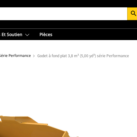
searc
 Et Soutien
Pièces
 Série Performance
Godet à fond plat 3,8 m³ (5,00 yd³) série Performance