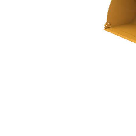
Godet À Fond Plat 3,8 M³ (5,00 Yd³) Série Performance
Ava
Modifier le modèle