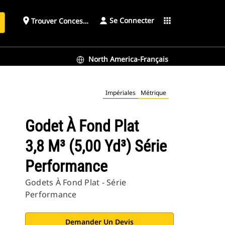
Se Connecter
place
apps
Trouver Concessionnaire
h
North America-Français
Impériales
Métrique
Godet À Fond Plat
3,8 M³ (5,00 Yd³) Série
Performance
Godets À Fond Plat - Série
Performance
Demander Un Devis