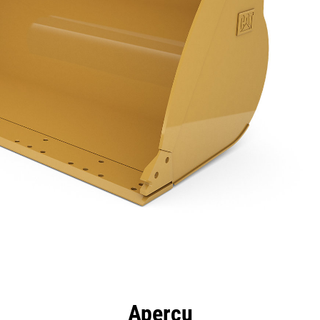
ntages
Spécifications
Outils
Présentation
Aperçu