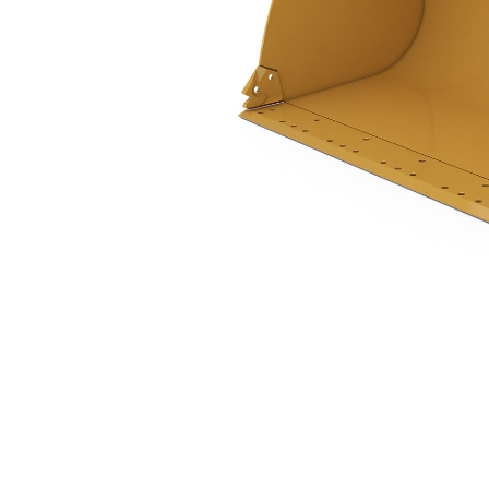
2,7 M3 (3,5 Yd3), À Claveter
Ava
Modifier le modèle