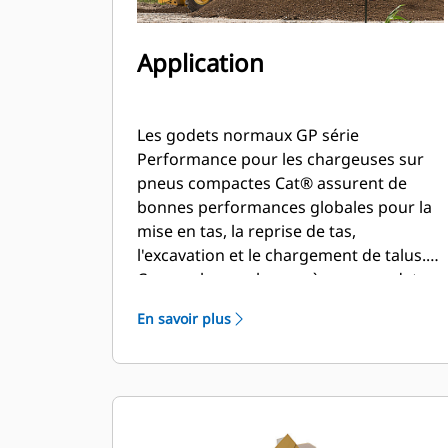
Application
Les godets normaux GP série
Performance pour les chargeuses sur
pneus compactes Cat® assurent de
bonnes performances globales pour la
mise en tas, la reprise de tas,
l'excavation et le chargement de talus.
Comme le nom le suggère, ces godets
sont performants lors du chargement
En savoir plus
au tas ou de matériau en place. Ils sont
conçus pour des forces d'arrachage et
des conditions d'abrasion standards.
Idéal pour les applications de
rétrocavage et de nivellement. Le
facteur de remplissage pour les godets