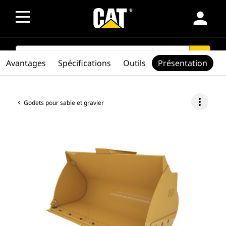
person
SEARCH
search
Avantages
Spécifications
Outils
Présentation
more_vert
Godets pour sable et gravier