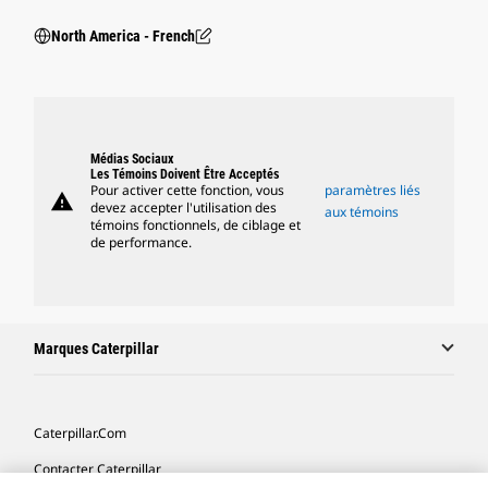
North America - French
Médias Sociaux
Les Témoins Doivent Être Acceptés
Pour activer cette fonction, vous
paramètres liés
warning
devez accepter l'utilisation des
aux témoins
témoins fonctionnels, de ciblage et
de performance.
Marques Caterpillar
Caterpillar.com
Contacter Caterpillar