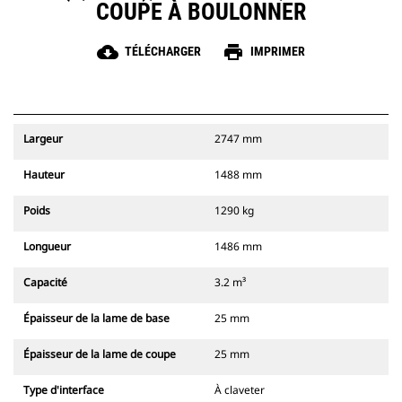
COUPE À BOULONNER
cloud_download
print
TÉLÉCHARGER
IMPRIMER
Largeur
2747 mm
Hauteur
1488 mm
Poids
1290 kg
Longueur
1486 mm
Capacité
3.2 m³
Épaisseur de la lame de base
25 mm
Épaisseur de la lame de coupe
25 mm
Type d'interface
À claveter