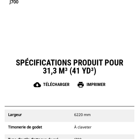
J700
SPÉCIFICATIONS PRODUIT POUR
31,3 M³ (41 YD³)
cloud_download
print
TÉLÉCHARGER
IMPRIMER
Largeur
6220 mm
Timonerie de godet
À claveter