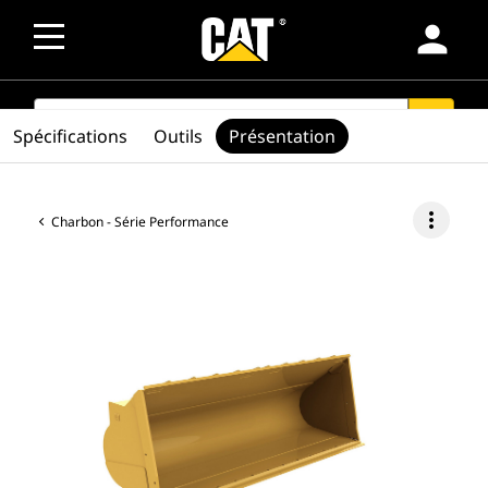
person
SEARCH
search
Spécifications
Outils
Présentation
more_vert
Charbon - Série Performance