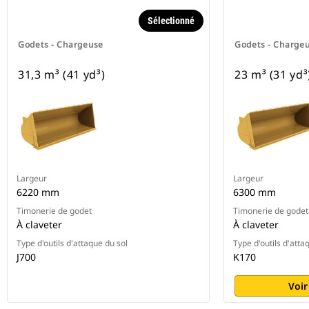
Sélectionné
Godets - Chargeuse
Godets - Charge
31,3 m³ (41 yd³)
23 m³ (31 yd³
Largeur
Largeur
6220 mm
6300 mm
Timonerie de godet
Timonerie de godet
À claveter
À claveter
Type d'outils d'attaque du sol
Type d'outils d'atta
J700
K170
Voir