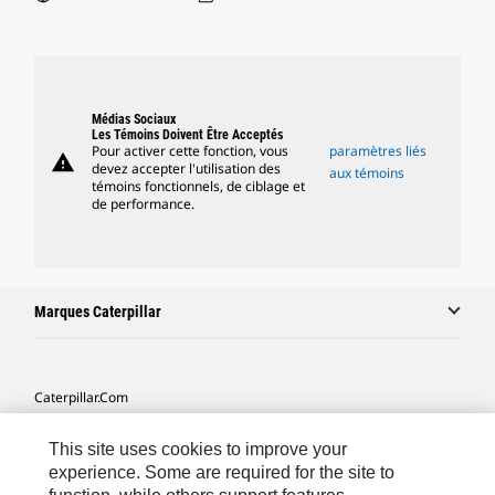
Médias Sociaux
Les Témoins Doivent Être Acceptés
Pour activer cette fonction, vous
paramètres liés
warning
devez accepter l'utilisation des
aux témoins
témoins fonctionnels, de ciblage et
de performance.
Marques Caterpillar
Caterpillar.com
Contacter Caterpillar
This site uses cookies to improve your
Mes Préférences Marketing
experience. Some are required for the site to