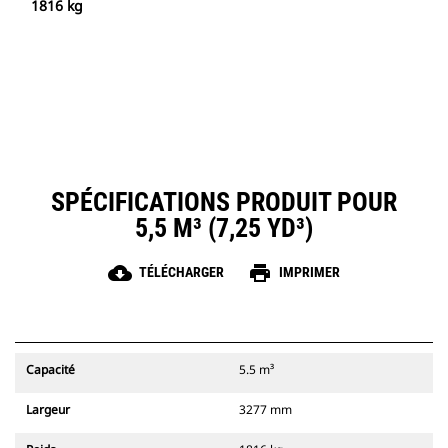
1816 kg
SPÉCIFICATIONS PRODUIT POUR
5,5 M³ (7,25 YD³)
cloud_download
print
TÉLÉCHARGER
IMPRIMER
Capacité
5.5 m³
Largeur
3277 mm