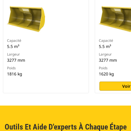
Capacité
Capacité
5.5 m³
5.5 m³
Largeur
Largeur
3277 mm
3277 mm
Poids
Poids
1816 kg
1620 kg
Voir
Outils Et Aide D'experts À Chaque Étape