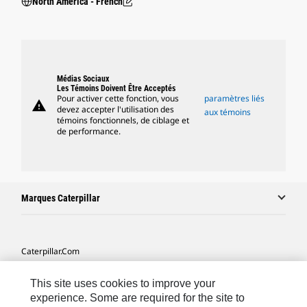
North America - French
Médias Sociaux
Les Témoins Doivent Être Acceptés
Pour activer cette fonction, vous
paramètres liés
warning
devez accepter l'utilisation des
aux témoins
témoins fonctionnels, de ciblage et
de performance.
Marques Caterpillar
Caterpillar.com
Contacter Caterpillar
This site uses cookies to improve your
Mes Préférences Marketing
experience. Some are required for the site to