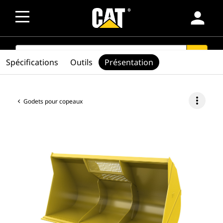
person
SEARCH
search
Spécifications
Outils
Présentation
more_vert
Godets pour copeaux