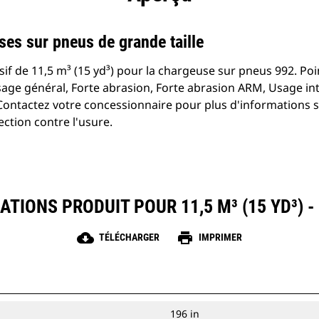
es sur pneus de grande taille
if de 11,5 m³ (15 yd³) pour la chargeuse sur pneus 992. Po
age général, Forte abrasion, Forte abrasion ARM, Usage int
Contactez votre concessionnaire pour plus d'informations s
ction contre l'usure.
ATIONS PRODUIT POUR 11,5 M³ (15 YD³) -
cloud_download
print
TÉLÉCHARGER
IMPRIMER
196 in