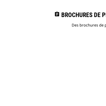
assignment
BROCHURES DE PR
Des brochures de p