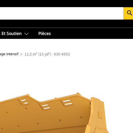
searc
 Et Soutien
Pièces
age intensif
11,5 m³ (15 yd³) - 630-4953