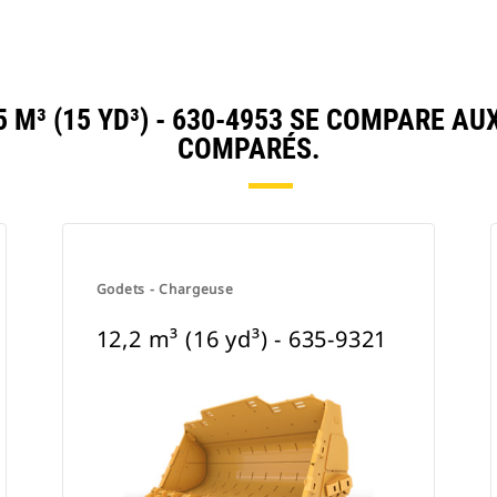
 M³ (15 YD³) - 630-4953 SE COMPARE A
COMPARÉS.
Godets - Chargeuse
12,2 m³ (16 yd³) - 635-9321