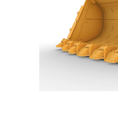
11,5 M³ (15 Yd³) - 630-4953
Ava
Modifier le modèle