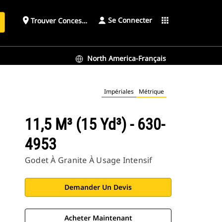
Se Connecter
place
apps
Trouver Concessionnaire
h
North America-Français
Impériales
Métrique
11,5 M³ (15 Yd³) - 630-
4953
Godet À Granite À Usage Intensif
Demander Un Devis
Acheter Maintenant