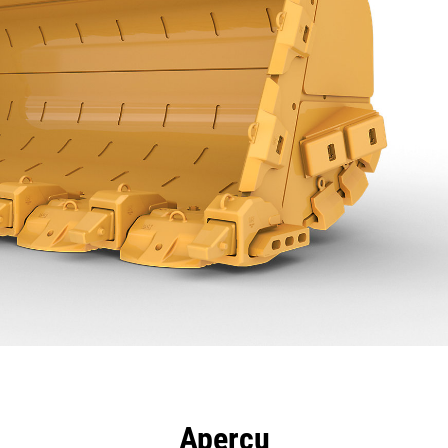
ntages
Spécifications
Outils
Présentation
Aperçu