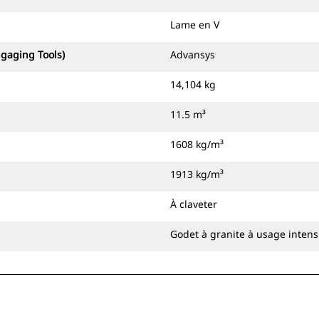
Lame en V
ngaging Tools)
Advansys
14,104 kg
11.5 m³
1608 kg/m³
1913 kg/m³
À claveter
Godet à granite à usage intens