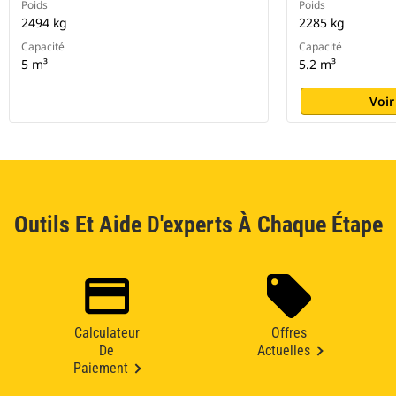
Poids
Poids
2494 kg
2285 kg
Capacité
Capacité
5 m³
5.2 m³
Voir
Outils Et Aide D'experts À Chaque Étape
Calculateur
Offres
De
Actuelles
Paiement