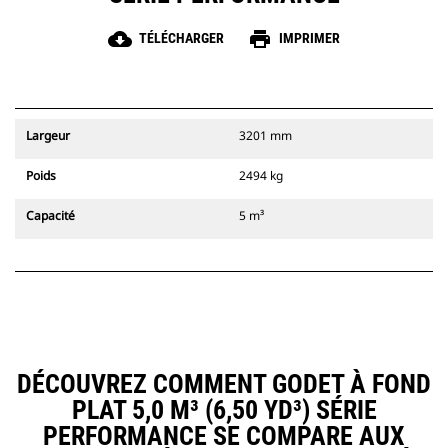
cloud_download
print
TÉLÉCHARGER
IMPRIMER
Largeur
3201 mm
Poids
2494 kg
Capacité
5 m³
DÉCOUVREZ COMMENT GODET À FOND
PLAT 5,0 M³ (6,50 YD³) SÉRIE
PERFORMANCE SE COMPARE AUX