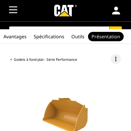
person
SEARCH
search
Avantages
Spécifications
Outils
Présentation
more_vert
Godets à fond plat - Série Performance