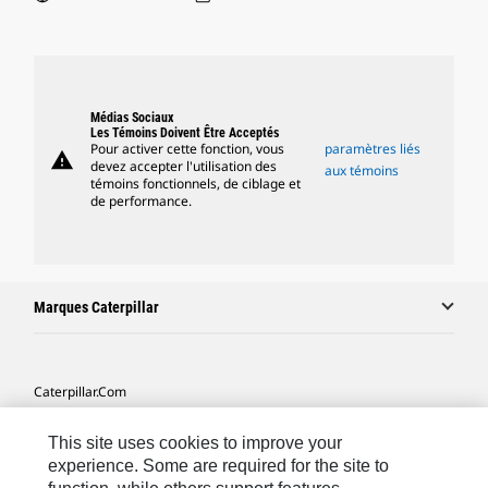
Médias Sociaux
Les Témoins Doivent Être Acceptés
Pour activer cette fonction, vous
paramètres liés
warning
devez accepter l'utilisation des
aux témoins
témoins fonctionnels, de ciblage et
de performance.
Marques Caterpillar
Caterpillar.com
Contacter Caterpillar
This site uses cookies to improve your
Mes Préférences Marketing
experience. Some are required for the site to