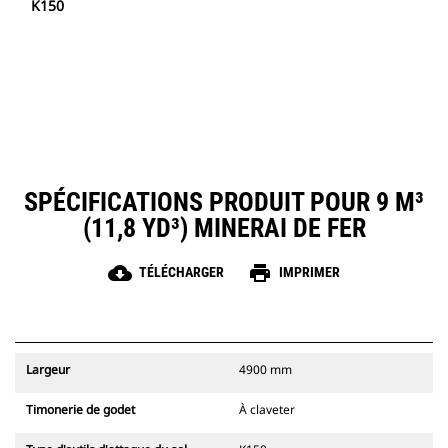
K150
SPÉCIFICATIONS PRODUIT POUR 9 M³
(11,8 YD³) MINERAI DE FER
cloud_download
print
TÉLÉCHARGER
IMPRIMER
Largeur
4900 mm
Timonerie de godet
À claveter