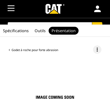
person
SEARCH
search
Spécifications
Outils
Présentation
more_vert
Godet à roche pour forte abrasion