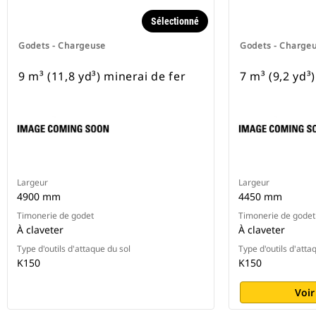
Sélectionné
Godets - Chargeuse
Godets - Charge
9 m³ (11,8 yd³) minerai de fer
7 m³ (9,2 yd³
Largeur
Largeur
4900 mm
4450 mm
Timonerie de godet
Timonerie de godet
À claveter
À claveter
Type d'outils d'attaque du sol
Type d'outils d'atta
K150
K150
Voir