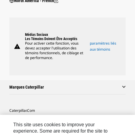
North America - French
Médias Sociaux
Les Témoins Doivent Être Acceptés
Pour activer cette fonction, vous
paramètres liés
warning
devez accepter l'utilisation des
aux témoins
témoins fonctionnels, de ciblage et
de performance.
Marques Caterpillar
Caterpillar.com
Contacter Caterpillar
This site uses cookies to improve your
Mes Préférences Marketing
experience. Some are required for the site to