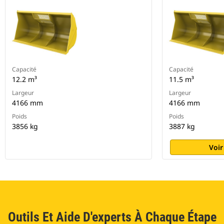
Capacité
Capacité
12.2 m³
11.5 m³
Largeur
Largeur
4166 mm
4166 mm
Poids
Poids
3856 kg
3887 kg
Voir
Outils Et Aide D'experts À Chaque Étape