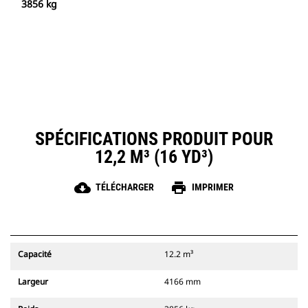
3856 kg
SPÉCIFICATIONS PRODUIT POUR
12,2 M³ (16 YD³)
cloud_download
print
TÉLÉCHARGER
IMPRIMER
Capacité
12.2 m³
Largeur
4166 mm