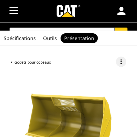
person
SEARCH
search
Spécifications
Outils
Présentation
more_vert
Godets pour copeaux