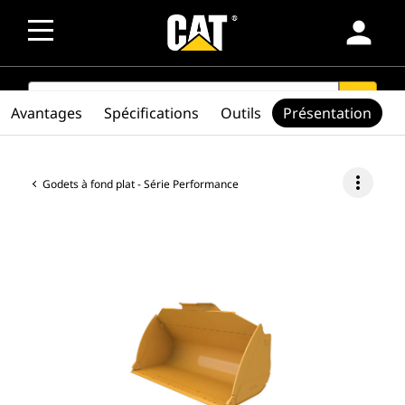
person
SEARCH
search
Avantages
Spécifications
Outils
Présentation
more_vert
Godets à fond plat - Série Performance