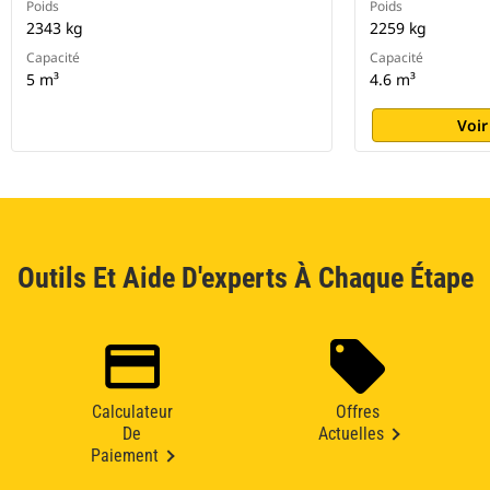
Poids
Poids
2343 kg
2259 kg
Capacité
Capacité
5 m³
4.6 m³
Voir
Outils Et Aide D'experts À Chaque Étape
Calculateur
Offres
De
Actuelles
Paiement