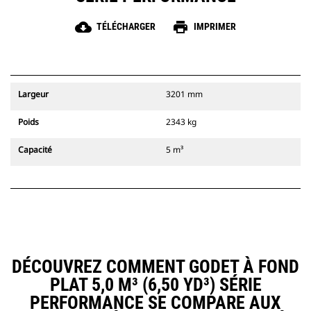
cloud_download
print
TÉLÉCHARGER
IMPRIMER
Largeur
3201 mm
Poids
2343 kg
Capacité
5 m³
DÉCOUVREZ COMMENT GODET À FOND
PLAT 5,0 M³ (6,50 YD³) SÉRIE
PERFORMANCE SE COMPARE AUX