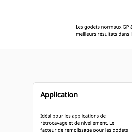
2,5 M3 (3,2 Yd3), Coupleur Fusion™, Lame De Coupe À Boulonner
Ava
Modifier le modèle
Les godets normaux GP à
meilleurs résultats dans 
Application
Idéal pour les applications de
rétrocavage et de nivellement. Le
facteur de remplissage pour les godets