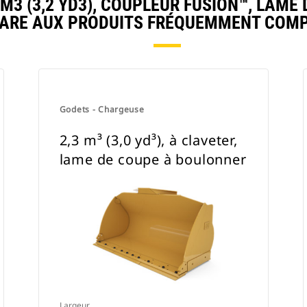
3 (3,2 YD3), COUPLEUR FUSION™, LAME
ARE AUX PRODUITS FRÉQUEMMENT COMP
Godets - Chargeuse
2,3 m³ (3,0 yd³), à claveter,
lame de coupe à boulonner
Largeur