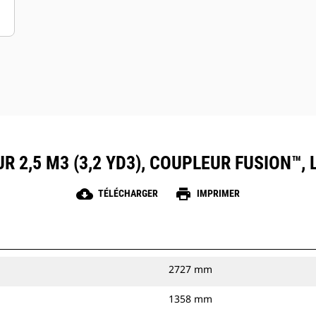
R 2,5 M3 (3,2 YD3), COUPLEUR FUSION™
cloud_download
print
TÉLÉCHARGER
IMPRIMER
2727 mm
1358 mm