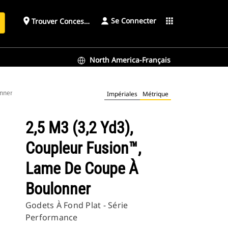
Se Connecter
place
apps
Trouver Concessionnaire
h
North America-Français
onner
Impériales
Métrique
2,5 M3 (3,2 Yd3),
Coupleur Fusion™,
Lame De Coupe À
Boulonner
Godets À Fond Plat - Série
Performance