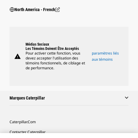
North America - French
Médias Sociaux
Les Témoins Doivent Être Acceptés
Pour activer cette fonction, vous
paramètres liés
warning
devez accepter l'utilisation des
aux témoins
témoins fonctionnels, de ciblage et
de performance.
Marques Caterpillar
Caterpillar.com
Contacter Caterpillar