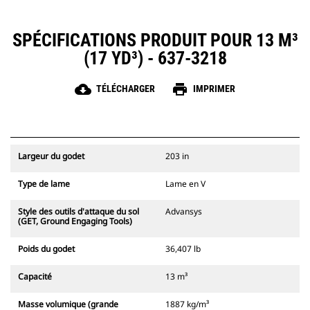
SPÉCIFICATIONS PRODUIT POUR 13 M³
(17 YD³) - 637-3218
cloud_download
print
TÉLÉCHARGER
IMPRIMER
Largeur du godet
203 in
Type de lame
Lame en V
Style des outils d'attaque du sol
Advansys
(GET, Ground Engaging Tools)
Poids du godet
36,407 lb
Capacité
13 m³
Masse volumique (grande
1887 kg/m³