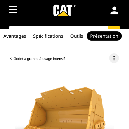
person
SEARCH
search
Avantages
Spécifications
Outils
Présentation
more_vert
Godet à granite à usage intensif