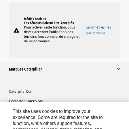
Médias Sociaux
Les Témoins Doivent Être Acceptés
Pour activer cette fonction, vous
paramètres liés
warning
devez accepter l'utilisation des
aux témoins
témoins fonctionnels, de ciblage et
de performance.
Marques Caterpillar
Caterpillar.com
Contacter Caterpillar
Mes Préférences Marketing
This site uses cookies to improve your
experience. Some are required for the site to
Plan Du Site
function, while others support features,