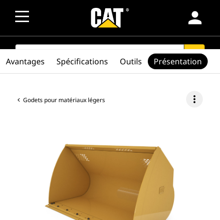
person
SEARCH
search
Avantages
Spécifications
Outils
Présentation
more_vert
Godets pour matériaux légers