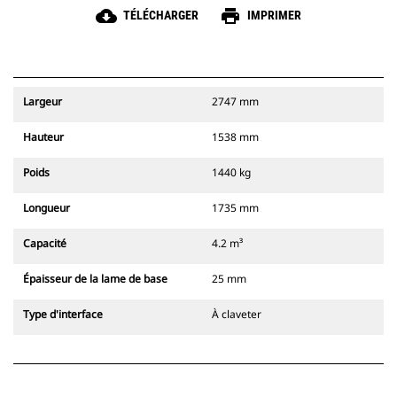
cloud_download
print
TÉLÉCHARGER
IMPRIMER
Largeur
2747 mm
Hauteur
1538 mm
Poids
1440 kg
Longueur
1735 mm
Capacité
4.2 m³
Épaisseur de la lame de base
25 mm
Type d'interface
À claveter