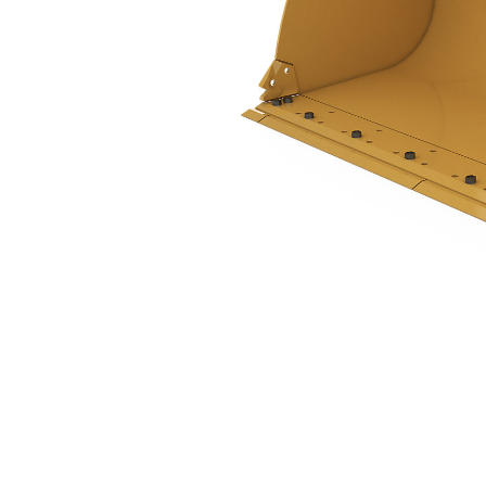
2,7 M3 (3,5 Yd3), À Claveter, Lame De Coupe À Boulonner
Ava
Modifier le modèle