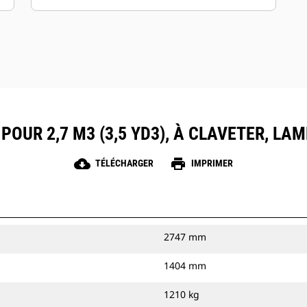
POUR 2,7 M3 (3,5 YD3), À CLAVETER, L
cloud_download
print
TÉLÉCHARGER
IMPRIMER
2747 mm
1404 mm
1210 kg