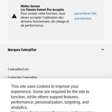
Médias Sociaux
Les Témoins Doivent Être Acceptés
Pour activer cette fonction, vous
paramètres liés
warning
devez accepter l'utilisation des
aux témoins
témoins fonctionnels, de ciblage et
de performance.
Marques Caterpillar
Caterpillar.com
Contacter Caterpillar
Mes Préférences Marketing
This site uses cookies to improve your
experience. Some are required for the site to
Plan Du Site
function, while others support features,
performance, personalization, targeting, and
Cookie Settings
analytics.
Légales