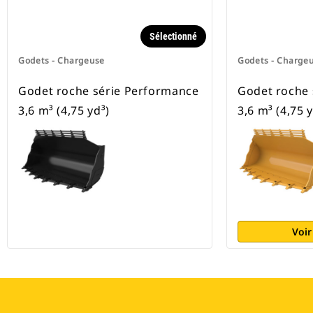
Sélectionné
Godets - Chargeuse
Godets - Charge
Godet roche série Performance
Godet roche 
3,6 m³ (4,75 yd³)
3,6 m³ (4,75 y
Voir