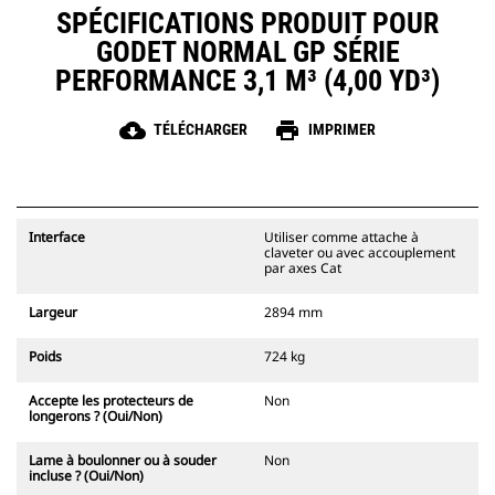
les matériaux le plus souvent.
SPÉCIFICATIONS PRODUIT POUR
Réduisez les coûts d'entretien en
GODET NORMAL GP SÉRIE
choisissant le bon outil d'attaque
du sol pour votre godet et votre
PERFORMANCE 3,1 M³ (4,00 YD³)
combinaison d'applications.
Les pointes du godet sont
cloud_download
print
TÉLÉCHARGER
IMPRIMER
disponibles avec un large choix
d'options pour répondre à vos
applications spécifiques. Que vous
deviez rendre un sol propre et
horizontal ou creuser des matières
Interface
Utiliser comme attache à
dures et abrasives, il existe une
claveter ou avec accouplement
pointe pour chaque application.
par axes Cat
Largeur
2894 mm
Poids
724 kg
Accepte les protecteurs de
Non
longerons ? (Oui/Non)
Lame à boulonner ou à souder
Non
incluse ? (Oui/Non)