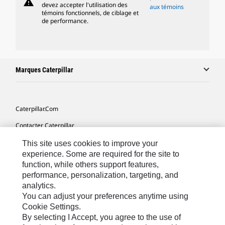
warning
devez accepter l'utilisation des
aux témoins
témoins fonctionnels, de ciblage et
de performance.
Marques Caterpillar
Caterpillar.com
Contacter Caterpillar
Mes Préférences Marketing
This site uses cookies to improve your
experience. Some are required for the site to
Plan Du Site
function, while others support features,
performance, personalization, targeting, and
Cookie Settings
analytics.
Légales
You can adjust your preferences anytime using
Cookie Settings.
Confidentialité
By selecting I Accept, you agree to the use of