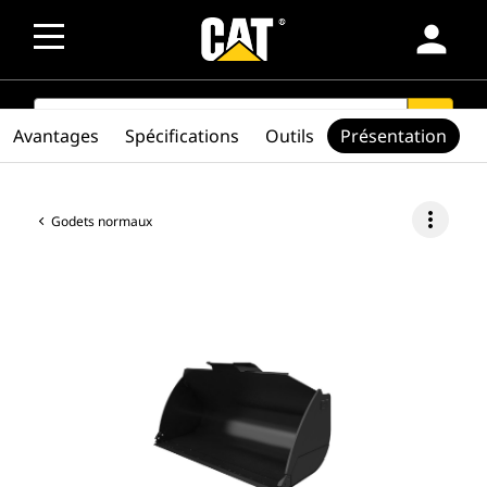
person
SEARCH
search
Avantages
Spécifications
Outils
Présentation
more_vert
Godets normaux