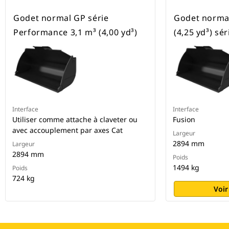
Godet normal GP série
Godet normal
Performance 3,1 m³ (4,00 yd³)
(4,25 yd³) sé
Interface
Interface
Utiliser comme attache à claveter ou
Fusion
avec accouplement par axes Cat
Largeur
2894 mm
Largeur
2894 mm
Poids
1494 kg
Poids
724 kg
Voir