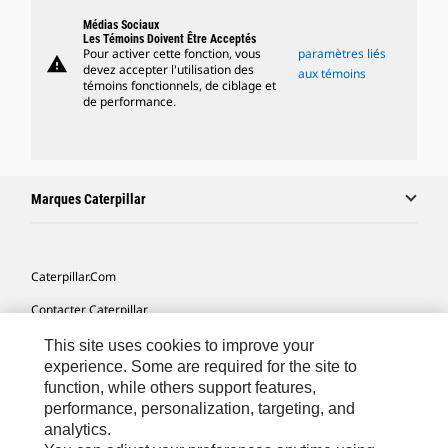
Médias Sociaux
Les Témoins Doivent Être Acceptés
Pour activer cette fonction, vous
paramètres liés
warning
devez accepter l'utilisation des
aux témoins
témoins fonctionnels, de ciblage et
de performance.
Marques Caterpillar
Caterpillar.com
Contacter Caterpillar
Mes Préférences Marketing
This site uses cookies to improve your
experience. Some are required for the site to
Plan Du Site
function, while others support features,
performance, personalization, targeting, and
Cookie Settings
analytics.
Légales