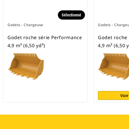
Sélectionné
Godets - Chargeuse
Godets - Charge
Godet roche série Performance
Godet roche 
4,9 m³ (6,50 yd³)
4,9 m³ (6,50 y
Voir