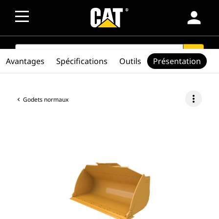
person
SEARCH
search
Avantages
Spécifications
Outils
Présentation
more_vert
Godets normaux