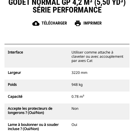
GODET NORMAL GP 4,2 M³ (5,50 YD³)
SÉRIE PERFORMANCE
cloud_download
print
TÉLÉCHARGER
IMPRIMER
Interface
Utiliser comme attache à
claveter ou avec accouplement
par axes Cat
Largeur
3220 mm
Poids
948 kg
Capacité
0.78 m³
Accepte les protecteurs de
Non
longerons ? (Oui/Non)
Lame à boulonner ou à souder
Oui
incluse ? (Oui/Non)