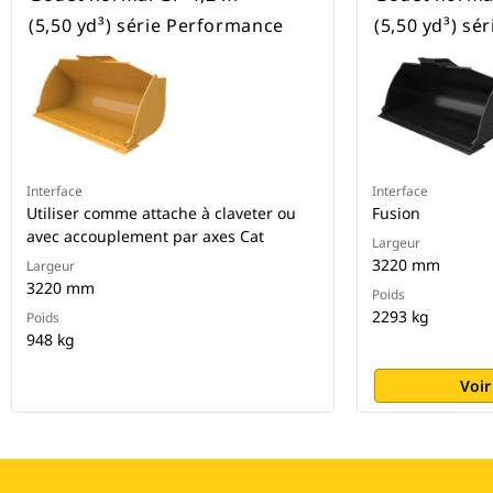
(5,50 yd³) série Performance
(5,50 yd³) sé
Interface
Interface
Utiliser comme attache à claveter ou
Fusion
avec accouplement par axes Cat
Largeur
3220 mm
Largeur
3220 mm
Poids
2293 kg
Poids
948 kg
Voir