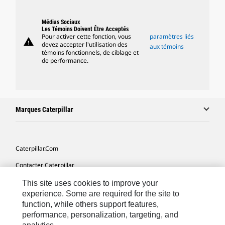
Médias Sociaux
Les Témoins Doivent Être Acceptés
Pour activer cette fonction, vous
paramètres liés
warning
devez accepter l'utilisation des
aux témoins
témoins fonctionnels, de ciblage et
de performance.
Marques Caterpillar
Caterpillar.com
Contacter Caterpillar
Mes Préférences Marketing
This site uses cookies to improve your
experience. Some are required for the site to
Plan Du Site
function, while others support features,
performance, personalization, targeting, and
Cookie Settings