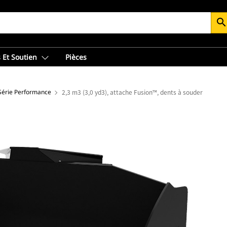
searc
 Et Soutien
Pièces
 Série Performance
2,3 m3 (3,0 yd3), attache Fusion™, dents à souder