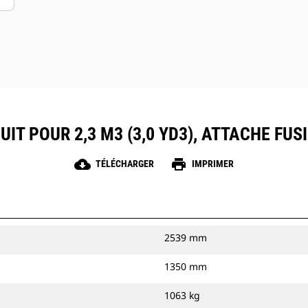
IT POUR 2,3 M3 (3,0 YD3), ATTACHE FU
cloud_download
print
TÉLÉCHARGER
IMPRIMER
2539 mm
1350 mm
1063 kg