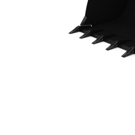
2,3 M3 (3,0 Yd3), Attache Fusion™, Dents À Souder
Ava
Modifier le modèle