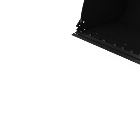
2,9 M3 (3,8 Yd3), Attache ISO, Lame De Coupe À Boulonner
Ava
Modifier le modèle