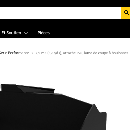
searc
 Et Soutien
Pièces
 Série Performance
2,9 m3 (3,8 yd3), attache ISO, lame de coupe à boulonner