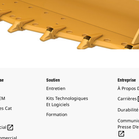
ise
Soutien
Entreprise
Entretien
À Propos 
OEM
Kits Technologiques
Carrières
Et Logiciels
s Cat
Durabilité
Formation
Communiq

Presse D'e
ial

mercial