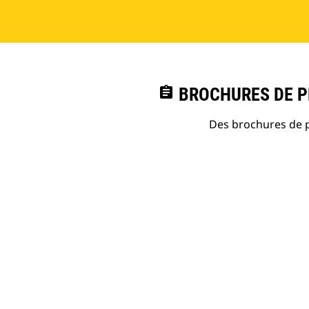
assignment
BROCHURES DE PR
Des brochures de p