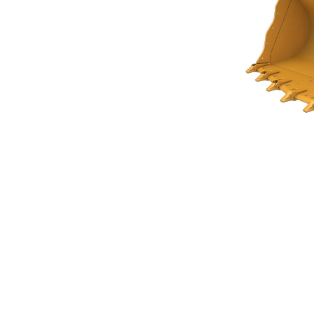
Godet Roche Série Performance 4,0 M³ (5,25 Yd³)
Ava
Modifier le modèle