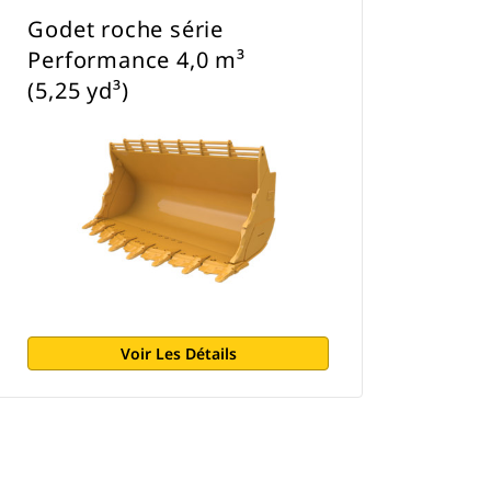
Godet roche série
Performance 4,0 m³
(5,25 yd³)
Voir Les Détails