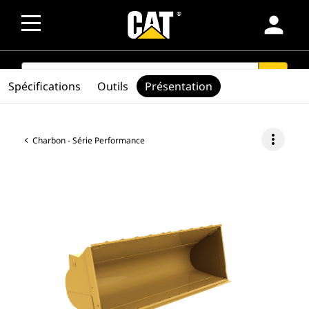
person
SEARCH
search
Spécifications
Outils
Présentation
more_vert
Charbon - Série Performance