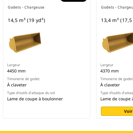
Godets - Chargeuse
Godets - Charge
14,5 m³ (19 yd³)
13,4 m³ (17,5
Largeur
Largeur
4450 mm
4370 mm
Timonerie de godet
Timonerie de godet
À claveter
À claveter
Type d'outils d'attaque du sol
Type d'outils d'atta
Lame de coupe à boulonner
Lame de coupe 
Voir