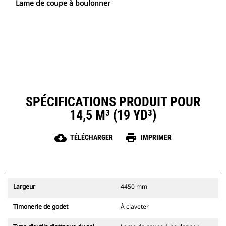
Lame de coupe à boulonner
SPÉCIFICATIONS PRODUIT POUR
14,5 M³ (19 YD³)
cloud_download
print
TÉLÉCHARGER
IMPRIMER
Largeur
4450 mm
Timonerie de godet
À claveter