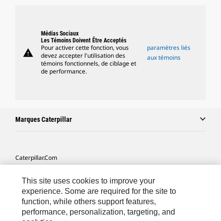
Médias Sociaux
Les Témoins Doivent Être Acceptés
Pour activer cette fonction, vous
paramètres liés
warning
devez accepter l'utilisation des
aux témoins
témoins fonctionnels, de ciblage et
de performance.
Marques Caterpillar
Caterpillar.com
Contacter Caterpillar
This site uses cookies to improve your
Mes Préférences Marketing
experience. Some are required for the site to
function, while others support features,
Plan Du Site
performance, personalization, targeting, and