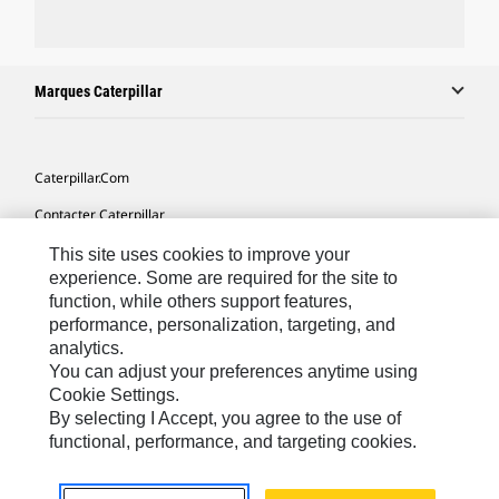
Marques Caterpillar
Caterpillar.com
Contacter Caterpillar
Mes Préférences Marketing
This site uses cookies to improve your
experience. Some are required for the site to
Plan Du Site
function, while others support features,
performance, personalization, targeting, and
Cookie Settings
analytics.
Légales
You can adjust your preferences anytime using
Cookie Settings.
Confidentialité
By selecting I Accept, you agree to the use of
functional, performance, and targeting cookies.
North America - French
© 2026 Caterpillar. Tous droits réservés.