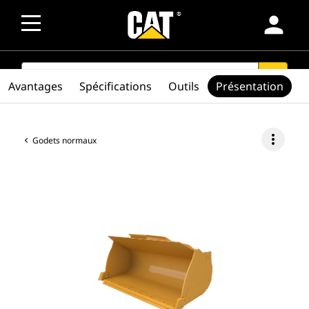
person
SEARCH
search
Avantages
Spécifications
Outils
Présentation
more_vert
Godets normaux