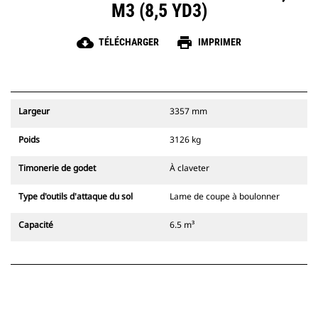
M3 (8,5 YD3)
cloud_download
print
TÉLÉCHARGER
IMPRIMER
Largeur
3357 mm
Poids
3126 kg
Timonerie de godet
À claveter
Type d'outils d'attaque du sol
Lame de coupe à boulonner
Capacité
6.5 m³