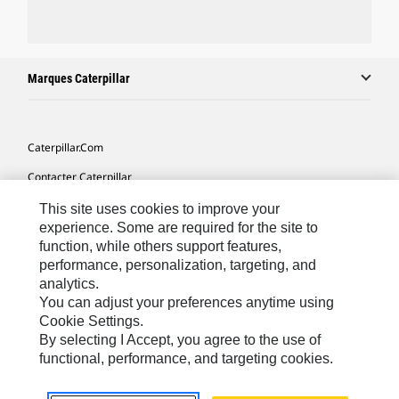
Marques Caterpillar
Caterpillar.com
Contacter Caterpillar
Mes Préférences Marketing
This site uses cookies to improve your
experience. Some are required for the site to
Plan Du Site
function, while others support features,
performance, personalization, targeting, and
Cookie Settings
analytics.
Légales
You can adjust your preferences anytime using
Cookie Settings.
Confidentialité
By selecting I Accept, you agree to the use of
functional, performance, and targeting cookies.