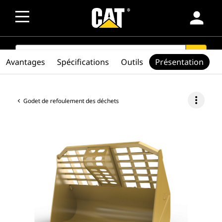
person
SEARCH
search
Avantages
Spécifications
Outils
Présentation
more_vert
Godet de refoulement des déchets