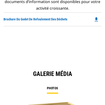
documents d’information sont disponibles pour votre
activité croissante.
file_download
Do
Brochure Du Godet De Refoulement Des Déchets
P
O
in
a
N
Ta
GALERIE MÉDIA
PHOTOS