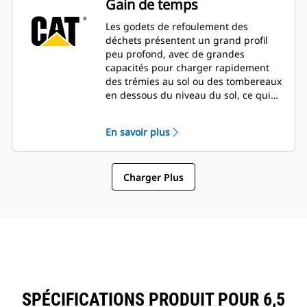
Gain de temps
toute immobilisation inutile.
Le système de navigation globale
Les godets de refoulement des
par satellite (GNSS) à antenne
déchets présentent un grand profil
unique en option vous offre un
peu profond, avec de grandes
guidage visuel et audio sur la
capacités pour charger rapidement
pente.
des trémies au sol ou des tombereaux
Le relais auxiliaire en option
en dessous du niveau du sol, ce qui
permet d'alimenter et d'arrêter les
vous permet de traiter les matériaux
radios CB, les gyrophares et
de manière plus productive.
En savoir plus
d'autres équipement, sans que
vous n'ayez à lâcher les
manipulateurs.
Améliorez la visibilité afin de
Charger Plus
simplifiez et de sécuriser les
travaux d'entretien avec un
éclairage d'inspection en option.
Améliorez la sécurité sur le
chantier avec une alarme
d'orientation en option.
SPÉCIFICATIONS PRODUIT POUR 6,5