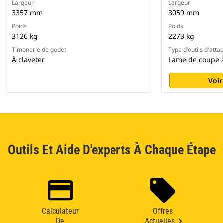
Largeur
Largeur
3357 mm
3059 mm
Poids
Poids
3126 kg
2273 kg
Timonerie de godet
Type d'outils d'atta
À claveter
Lame de coupe 
Voir
Outils Et Aide D'experts À Chaque Étape
Calculateur
Offres
De
Actuelles