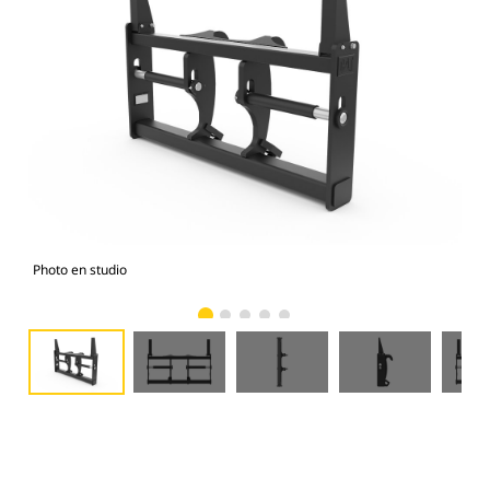
Photo en studio
Vue