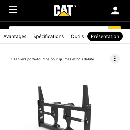
person
SEARCH
search
Avantages
Spécifications
Outils
Présentation
more_vert
Tabliers porte-fourche pour grumes et bois débité