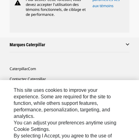
warning
devez accepter l'utilisation des
aux témoins
témoins fonctionnels, de ciblage et
de performance.
Marques Caterpillar
Caterpillar.com
Contacter Caterpillar
Mes Préférences Marketing
This site uses cookies to improve your
experience. Some are required for the site to
Plan Du Site
function, while others support features,
performance, personalization, targeting, and
Cookie Settings
analytics.
Légales
You can adjust your preferences anytime using
Cookie Settings.
Confidentialité
By selecting I Accept, you agree to the use of