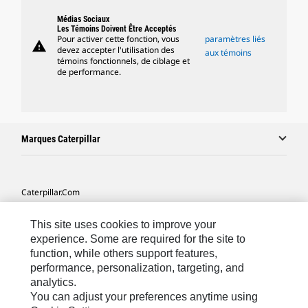
Médias Sociaux
Les Témoins Doivent Être Acceptés
Pour activer cette fonction, vous
paramètres liés
warning
devez accepter l'utilisation des
aux témoins
témoins fonctionnels, de ciblage et
de performance.
Marques Caterpillar
Caterpillar.com
Contacter Caterpillar
This site uses cookies to improve your
Mes Préférences Marketing
experience. Some are required for the site to
function, while others support features,
Plan Du Site
performance, personalization, targeting, and
analytics.
Cookie Settings
You can adjust your preferences anytime using
Légales