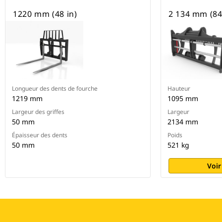
1220 mm (48 in)
2 134 mm (84
Longueur des dents de fourche
Hauteur
1219 mm
1095 mm
Largeur des griffes
Largeur
50 mm
2134 mm
Épaisseur des dents
Poids
50 mm
521 kg
Voir