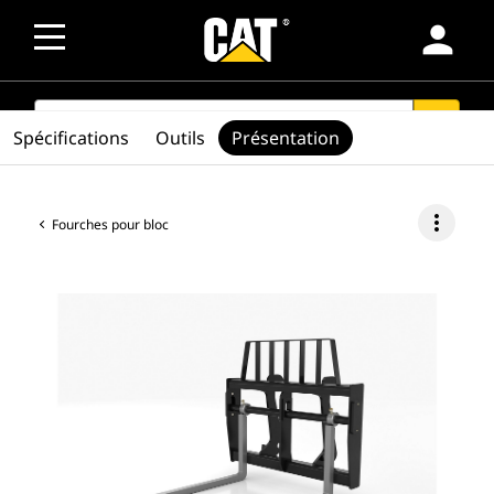
person
SEARCH
search
Spécifications
Outils
Présentation
more_vert
Fourches pour bloc