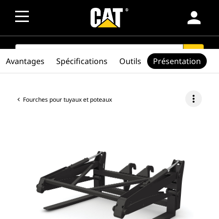
person
SEARCH
search
Avantages
Spécifications
Outils
Présentation
more_vert
Fourches pour tuyaux et poteaux