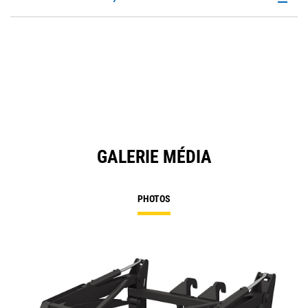
P
O
in
a
N
Ta
GALERIE MÉDIA
PHOTOS