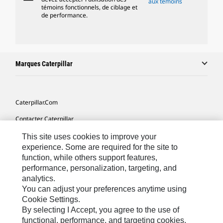
aux témoins
témoins fonctionnels, de ciblage et
de performance.
Marques Caterpillar
Caterpillar.com
Contacter Caterpillar
Mes Préférences Marketing
This site uses cookies to improve your
experience. Some are required for the site to
Plan Du Site
function, while others support features,
performance, personalization, targeting, and
Cookie Settings
analytics.
Légales
You can adjust your preferences anytime using
Cookie Settings.
Confidentialité
By selecting I Accept, you agree to the use of
functional, performance, and targeting cookies.