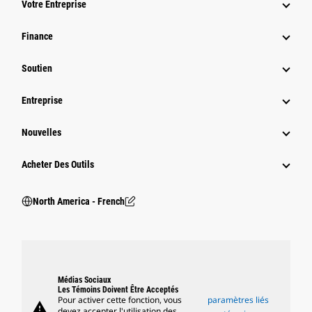
Votre Entreprise
Finance
Soutien
Entreprise
Nouvelles
Acheter Des Outils
North America - French
Médias Sociaux
Les Témoins Doivent Être Acceptés
Pour activer cette fonction, vous
paramètres liés
warning
devez accepter l'utilisation des