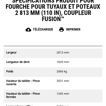
SPÉCIFICATIONS PRODUIT POUR
FOURCHE POUR TUYAUX ET POTEAUX
2 813 MM (110 IN), COUPLEUR
FUSION™
cloud_download
print
TÉLÉCHARGER
IMPRIMER
Largeur
2813 mm
Longueur de dent
1829 mm
Poids
2066 kg
Hauteur du tablier - Pince
3031 mm
ouverte
Hauteur du tablier - Pince
1245 mm
fermée