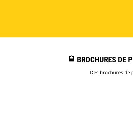
assignment
BROCHURES DE PR
Des brochures de p