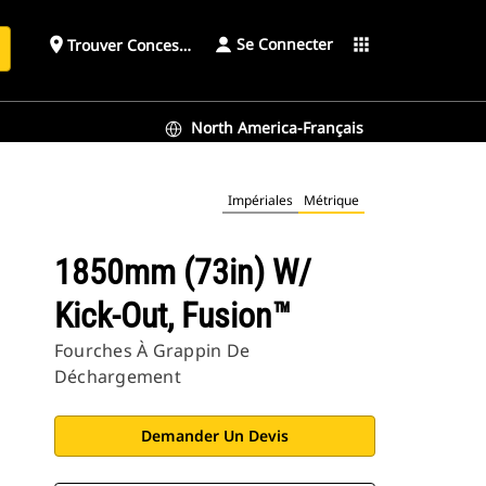
Se Connecter
place
apps
Trouver Concessionnaire
h
North America-Français
Impériales
Métrique
1850mm (73in) W/
Kick-Out, Fusion™
Fourches À Grappin De
Déchargement
Demander Un Devis