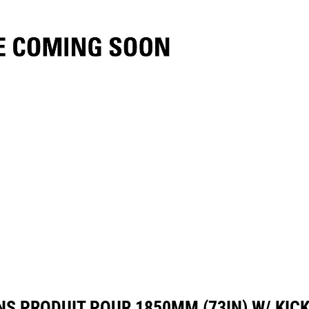
ifications
Outils
Présentation
NS PRODUIT POUR 1850MM (73IN) W/ KICK