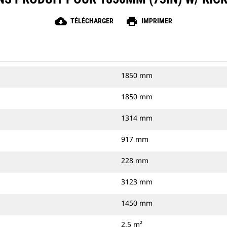
cloud_download
print
TÉLÉCHARGER
IMPRIMER
1850 mm
1850 mm
1314 mm
917 mm
228 mm
3123 mm
1450 mm
2.5 m²