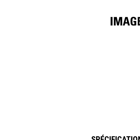
1850mm (73in) W/ Kick-Out, Fusion™
Spéc
Modifier le modèle
SPÉCIFICATIO