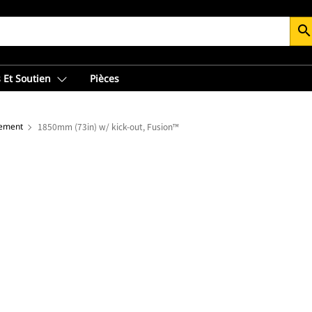
searc
 Et Soutien
Pièces
gement
1850mm (73in) w/ kick-out, Fusion™