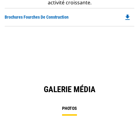
activité croissante.
file_download
Do
Brochures Fourches De Construction
P
O
in
a
N
Ta
GALERIE MÉDIA
PHOTOS