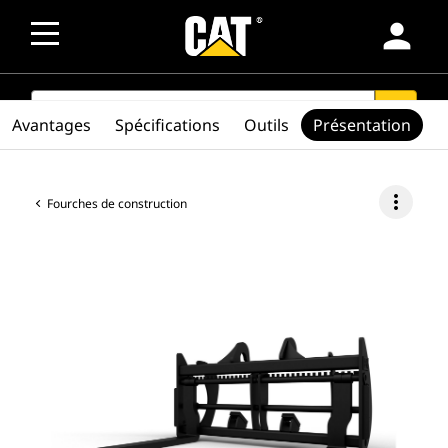
person
SEARCH
search
Avantages
Spécifications
Outils
Présentation
more_vert
Fourches de construction