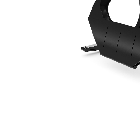
2 185 Mm (86 In), À Claveter
Ava
Modifier le modèle