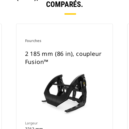
COMPARÉS.
Fourches
2 185 mm (86 in), coupleur
Fusion™
Largeur
2212 mm