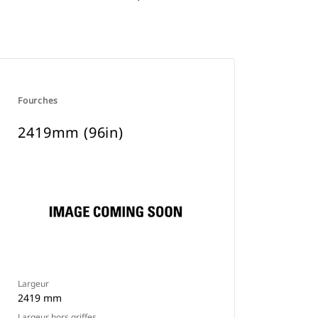
Fourches
2419mm (96in)
Largeur
2419 mm
Largeur hors griffes