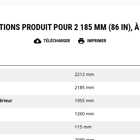
TIONS PRODUIT POUR 2 185 MM (86 IN), 
cloud_download
print
TÉLÉCHARGER
IMPRIMER
2212 mm
2185 mm
érieur
1955 mm
1260 mm
115 mm
2089 mm