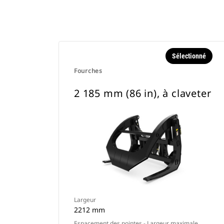
Sélectionné
Fourches
2 185 mm (86 in), à claveter
Largeur
2212 mm
Espacement des pointes - Largeur maximale