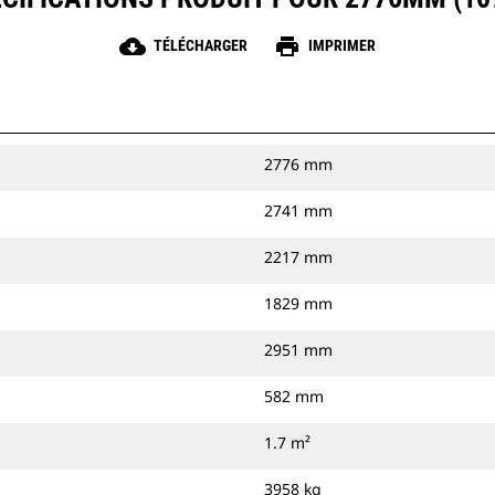
cloud_download
print
TÉLÉCHARGER
IMPRIMER
2776 mm
2741 mm
2217 mm
1829 mm
2951 mm
582 mm
1.7 m²
3958 kg