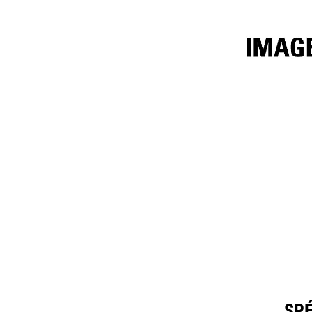
2776mm (109in)
Spéc
Modifier le modèle
SPÉ