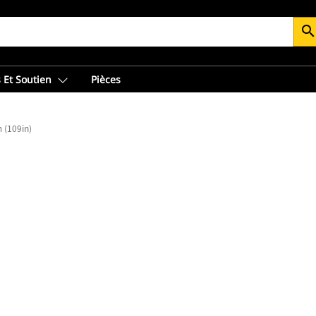
searc
 Et Soutien
Pièces
(109in)