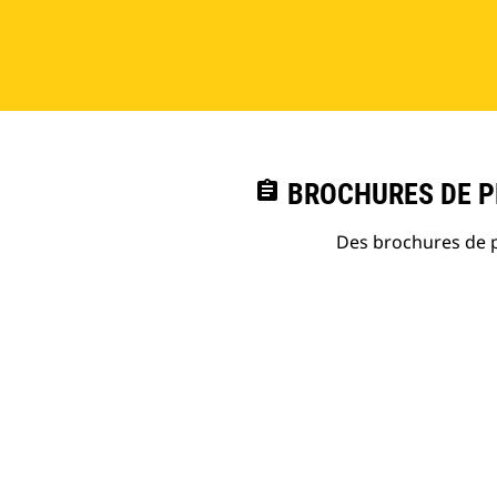
assignment
BROCHURES DE PR
Des brochures de p