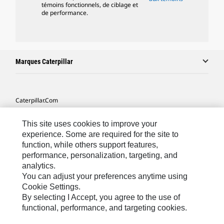
témoins fonctionnels, de ciblage et
de performance.
Marques Caterpillar
Caterpillar.com
Contacter Caterpillar
This site uses cookies to improve your
Mes Préférences Marketing
experience. Some are required for the site to
function, while others support features,
Plan Du Site
performance, personalization, targeting, and
analytics.
Cookie Settings
You can adjust your preferences anytime using
Légales
Cookie Settings.
By selecting I Accept, you agree to the use of
Confidentialité
functional, performance, and targeting cookies.