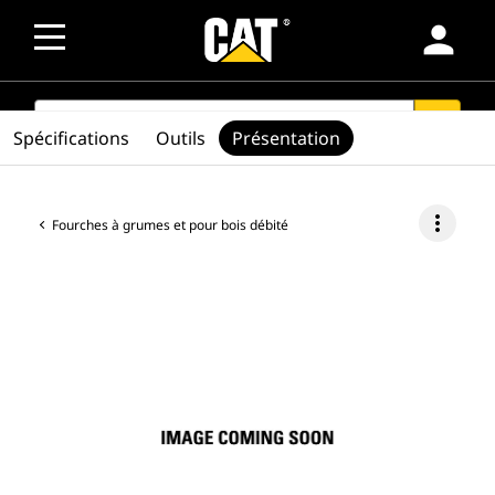
person
SEARCH
search
Spécifications
Outils
Présentation
more_vert
Fourches à grumes et pour bois débité