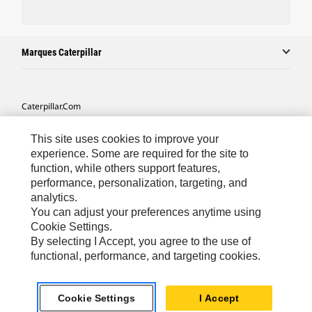
Marques Caterpillar
Caterpillar.com
Contacter Caterpillar
This site uses cookies to improve your
Mes Préférences Marketing
experience. Some are required for the site to
function, while others support features,
Plan Du Site
performance, personalization, targeting, and
analytics.
Cookie Settings
You can adjust your preferences anytime using
Légales
Cookie Settings.
By selecting I Accept, you agree to the use of
Confidentialité
functional, performance, and targeting cookies.
North America - French
© 2026 Caterpillar. Tous droits réservés.
Cookie Settings
I Accept