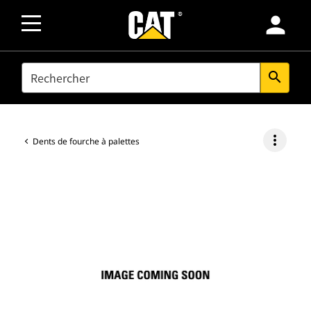
person
SEARCH
search
more_vert
Dents de fourche à palettes