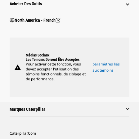
Acheter Des Outils
North America - French
Médias Sociaux
Les Témoins Doivent Être Acceptés
Pour activer cette fonction, vous
paramètres liés
warning
devez accepter l'utilisation des
aux témoins
témoins fonctionnels, de ciblage et
de performance.
Marques Caterpillar
Caterpillar.com