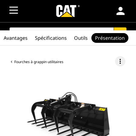
person
SEARCH
search
Avantages
Spécifications
Outils
Présentation
more_vert
Fourches à grappin utilitaires