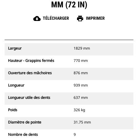
MM (72 IN)
cloud_download
print
TÉLÉCHARGER
IMPRIMER
Largeur
1829 mm
Hauteur - Grappins fermés
770 mm
Ouverture des mâchoires
876 mm
Longueur
939 mm
Longueur utile des dents
637 mm
Poids
326 kg
Diamètre de pointe
31.75 mm
Nombre de dents
9