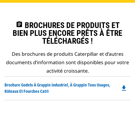
assignment
BROCHURES DE PRODUITS ET
BIEN PLUS ENCORE PRÊTS À ÊTRE
TÉLÉCHARGÉS !
Des brochures de produits Caterpillar et d’autres
documents d’information sont disponibles pour votre
activité croissante.
Do
Brochure Godets À Grappin Industriel, À Grappin Tous Usages,
file_download
P
Râteaux Et Fourches Cat®
O
in
a
N
Ta