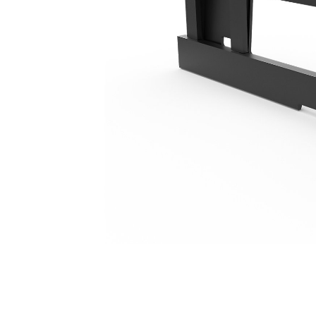
1300 Mm (51 In)
Ava
Modifier le modèle