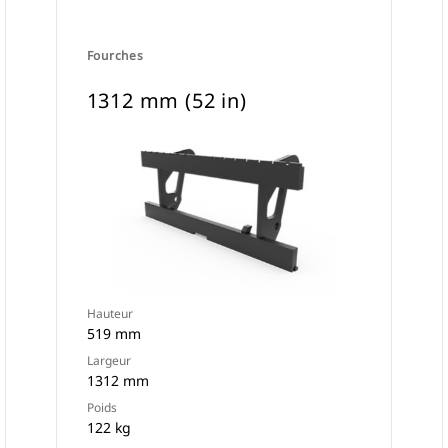
Fourches
1312 mm (52 in)
Hauteur
519 mm
Largeur
1312 mm
Poids
122 kg