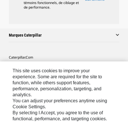
témoins fonctionnels, de ciblage et
de performance.
Marques Caterpillar
Caterpillar.com
Contacter Caterpillar
This site uses cookies to improve your
Mes Préférences Marketing
experience. Some are required for the site to
function, while others support features,
Plan Du Site
performance, personalization, targeting, and
analytics.
Cookie Settings
You can adjust your preferences anytime using
Légales
Cookie Settings.
By selecting I Accept, you agree to the use of
Confidentialité
functional, performance, and targeting cookies.