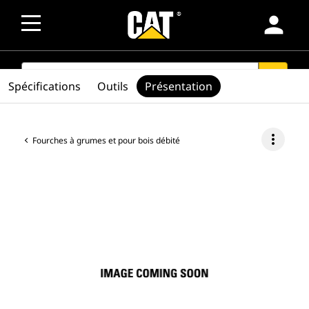
person
SEARCH
search
Spécifications
Outils
Présentation
more_vert
Fourches à grumes et pour bois débité