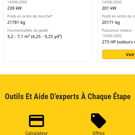
14396:2002
14396:2002
239 kW
201 kW
Poids en ordre de marche*
Poids en ordre de 
21781 kg
20171 kg
Fonctionnalités du godet
Puissance moteur - 
14396:2002
3,2 - 7,1 m³ (4,25 - 9,25 yd³)
273 HP (valeurs
Voir
Outils Et Aide D'experts À Chaque Étape
Calculateur
Offres