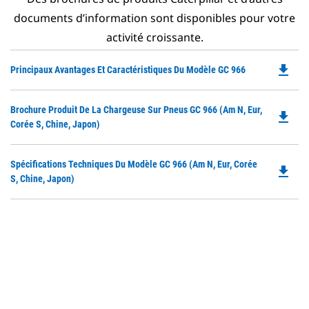
documents d’information sont disponibles pour votre
activité croissante.
file_download
Do
Principaux Avantages Et Caractéristiques Du Modèle GC 966
P
O
Do
Brochure Produit De La Chargeuse Sur Pneus GC 966 (Am N, Eur,
in
file_download
P
Corée S, Chine, Japon)
a
O
N
in
Ta
Do
Spécifications Techniques Du Modèle GC 966 (Am N, Eur, Corée
a
file_download
P
S, Chine, Japon)
N
O
Ta
in
a
N
Ta