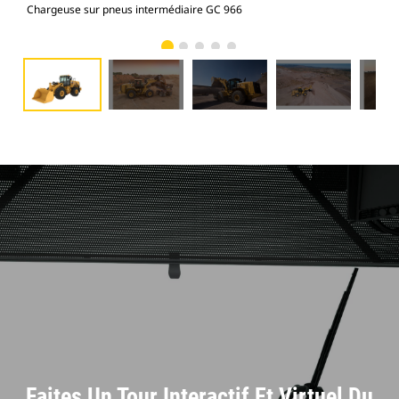
Chargeuse sur pneus intermédiaire GC 966
Cha
Faites Un Tour Interactif Et Virtuel Du