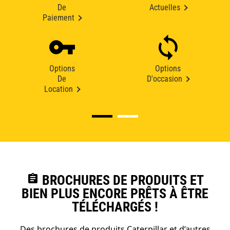
De
Actuelles
Paiement
Options
Options
De
D'occasion
Location
assignment
BROCHURES DE PRODUITS ET
BIEN PLUS ENCORE PRÊTS À ÊTRE
TÉLÉCHARGÉS !
Des brochures de produits Caterpillar et d’autres