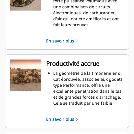
forte puissance volumique avec
une combinaison de circuits
électroniques, de carburant et
d'air qui ont été améliorés et ont
fait leurs preuves.
Il est doté d'un système de
régénération automatique Cat,
En savoir plus
d'un module d'émissions propres
Cat (CEM, Clean Emissions Module)
avec filtre à particules diesel (DPF,
Diesel Particulate Filter) et
Productivité accrue
réservoir et pompe de liquide
d'échappement diesel (DEF, Diesel
La géométrie de la timonerie enZ
Exhaust Fluid).
Cat éprouvée, associée aux godets
Le moteur est conforme à la norme
type Performance, offre une
américaine EPA Tier 4 Final, la
excellente pénétration dans le tas
norme européenne Stage V, la
et de grandes forces d'arrachage.
norme coréenne Tier 4 Final, la
Cela se traduit par une faible
norme chinoise pour moteurs non
consommation de carburant et des
routiers Stage IV et la norme
capacités de production
En savoir plus
japonaise 2014 (Tier 4 Final) sur les
exceptionnelles.
émissions.
La transmission à trains
Le choix minutieux et la
planétaires automatique