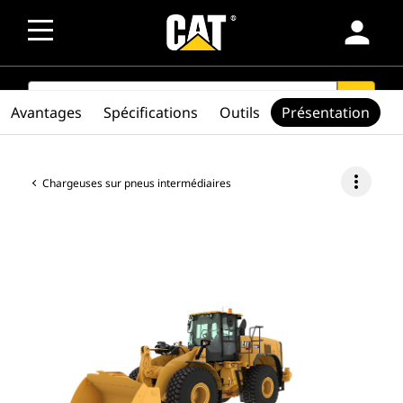
person
SEARCH
search
Avantages
Spécifications
Outils
Présentation
more_vert
Chargeuses sur pneus intermédiaires