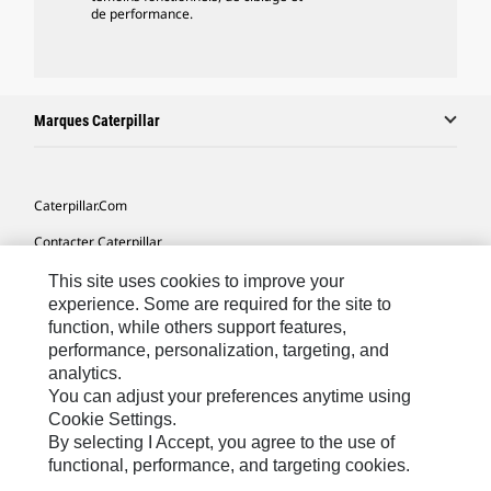
de performance.
Marques Caterpillar
Caterpillar.com
Contacter Caterpillar
Mes Préférences Marketing
This site uses cookies to improve your
experience. Some are required for the site to
Plan Du Site
function, while others support features,
performance, personalization, targeting, and
Cookie Settings
analytics.
Légales
You can adjust your preferences anytime using
Cookie Settings.
Confidentialité
By selecting I Accept, you agree to the use of
functional, performance, and targeting cookies.