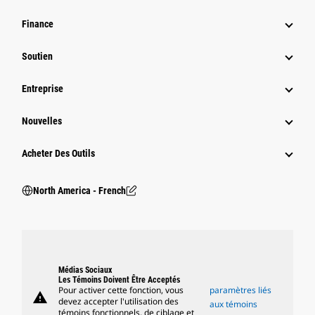
Finance
Soutien
Entreprise
Nouvelles
Acheter Des Outils
North America - French
Médias Sociaux
Les Témoins Doivent Être Acceptés
Pour activer cette fonction, vous
paramètres liés
warning
devez accepter l'utilisation des
aux témoins
témoins fonctionnels, de ciblage et