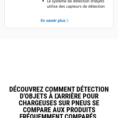
Le système de détection d'objets
niveaux d'avertissement pour
utilise des capteurs de détection
indiquer la proximité d'un objet.
d'objets pour fournir au
Un avertisseur sonore bippe plus
conducteur des informations
fréquemment dès que la machine
En savoir plus
supplémentaires sur la zone de
se rapproche de plus en plus d'un
travail autour de la machine.
objet.
L'affichage se connecte aux
Les niveaux d'avertissement
capteurs de détection d'objets qui
changent avec la vitesse au sol de
sont montés à l'arrière de la
la chargeuse, ce qui réduit les
machine.
alarmes de nuisance.
La zone de couverture d'un
capteur classique est illustrée
dans l'image à droite.
DÉCOUVREZ COMMENT DÉTECTION
D'OBJETS À L'ARRIÈRE POUR
CHARGEUSES SUR PNEUS SE
COMPARE AUX PRODUITS
FRÉQUEMMENT COMPARÉS.