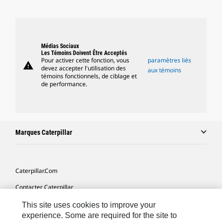
Médias Sociaux
Les Témoins Doivent Être Acceptés
Pour activer cette fonction, vous
paramètres liés
warning
devez accepter l'utilisation des
aux témoins
témoins fonctionnels, de ciblage et
de performance.
Marques Caterpillar
Caterpillar.com
Contacter Caterpillar
Mes Préférences Marketing
This site uses cookies to improve your
experience. Some are required for the site to
Plan Du Site