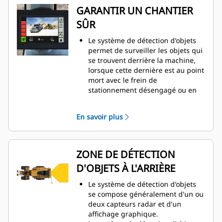
GARANTIR UN CHANTIER
SÛR
Le système de détection d'objets
permet de surveiller les objets qui
se trouvent derrière la machine,
lorsque cette dernière est au point
mort avec le frein de
stationnement désengagé ou en
marche arrière.
La détection radar est intégrée à
En savoir plus
l'affichage de la caméra de recul
arrière pour fournir un système de
sécurité à deux niveaux.
Le voyant d'état du système radar
ZONE DE DÉTECTION
apparaît sur le côté gauche de
D'OBJETS À L'ARRIÈRE
l'affichage. En fonction du niveau
d'activité et de l'état de détection,
Le système de détection d'objets
le voyant d'état s'éclaire en vert,
se compose généralement d'un ou
jaune ou rouge.
deux capteurs radar et d'un
Des barres de proximité de
affichage graphique.
détection d'objet fournissent cinq