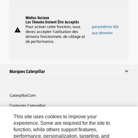
Médias Sociaux
Les Témoins Doivent Être Acceptés
Pour activer cette fonction, vous
paramètres liés
warning
devez accepter l'utilisation des
aux témoins
témoins fonctionnels, de ciblage et
de performance.
Marques Caterpillar
Caterpillar.com
Contacter Caterpillar
Mes Préférences Marketing
This site uses cookies to improve your
experience. Some are required for the site to
Plan Du Site
function, while others support features,
performance, personalization, targeting, and
Cookie Settings