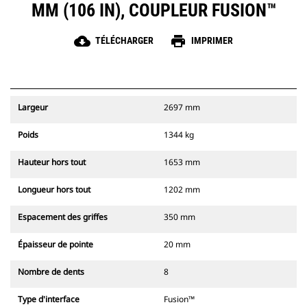
MM (106 IN), COUPLEUR FUSION™
cloud_download
print
TÉLÉCHARGER
IMPRIMER
Largeur
2697 mm
Poids
1344 kg
Hauteur hors tout
1653 mm
Longueur hors tout
1202 mm
Espacement des griffes
350 mm
Épaisseur de pointe
20 mm
Nombre de dents
8
Type d'interface
Fusion™