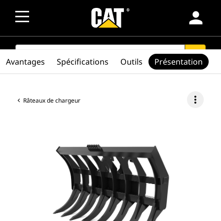
person
SEARCH
search
Avantages
Spécifications
Outils
Présentation
more_vert
Râteaux de chargeur