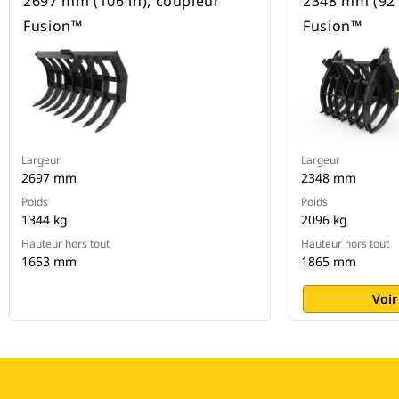
2697 mm (106 in), coupleur
2348 mm (92 
Fusion™
Fusion™
Largeur
Largeur
2697 mm
2348 mm
Poids
Poids
1344 kg
2096 kg
Hauteur hors tout
Hauteur hors tout
1653 mm
1865 mm
Voir