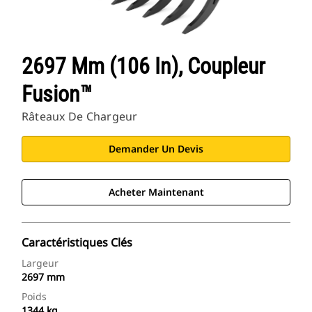
2697 Mm (106 In), Coupleur
Fusion™
Râteaux De Chargeur
Demander Un Devis
Acheter Maintenant
Caractéristiques Clés
Largeur
2697 mm
Poids
1344 kg