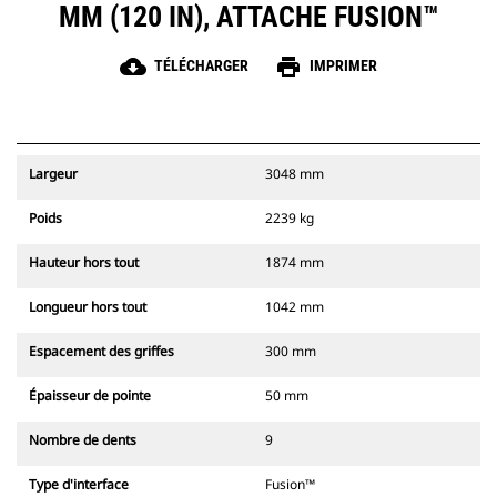
MM (120 IN), ATTACHE FUSION™
cloud_download
print
TÉLÉCHARGER
IMPRIMER
Largeur
3048 mm
Poids
2239 kg
Hauteur hors tout
1874 mm
Longueur hors tout
1042 mm
Espacement des griffes
300 mm
Épaisseur de pointe
50 mm
Nombre de dents
9
Type d'interface
Fusion™