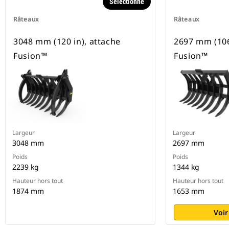
Sélectionné
Râteaux
Râteaux
3048 mm (120 in), attache
2697 mm (106
Fusion™
Fusion™
Largeur
Largeur
3048 mm
2697 mm
Poids
Poids
2239 kg
1344 kg
Hauteur hors tout
Hauteur hors tout
1874 mm
1653 mm
Voir