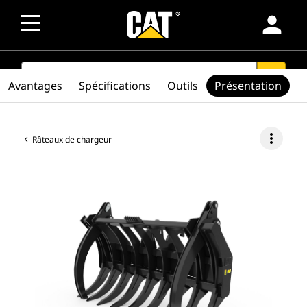
person
SEARCH
search
Avantages
Spécifications
Outils
Présentation
more_vert
Râteaux de chargeur