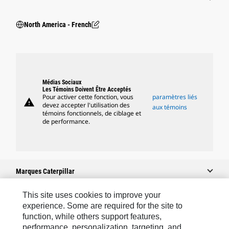
North America - French
Médias Sociaux
Les Témoins Doivent Être Acceptés
Pour activer cette fonction, vous
paramètres liés
warning
devez accepter l'utilisation des
aux témoins
témoins fonctionnels, de ciblage et
de performance.
Marques Caterpillar
This site uses cookies to improve your
experience. Some are required for the site to
Caterpillar.com
function, while others support features,
performance, personalization, targeting, and
Contacter Caterpillar