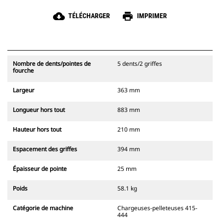
cloud_download
print
TÉLÉCHARGER
IMPRIMER
Nombre de dents/pointes de
5 dents/2 griffes
fourche
Largeur
363 mm
Longueur hors tout
883 mm
Hauteur hors tout
210 mm
Espacement des griffes
394 mm
Épaisseur de pointe
25 mm
Poids
58.1 kg
Catégorie de machine
Chargeuses-pelleteuses 415-
444