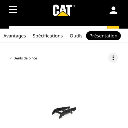
person
SEARCH
search
Avantages
Spécifications
Outils
Présentation
more_vert
Dents de pince