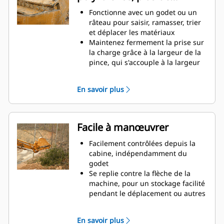
de camions à benne haute, il est
productivité
Fonctionne avec un godet ou un
des situations où le contrôle de la
râteau pour saisir, ramasser, trier
charge en hauteur est important.
et déplacer les matériaux
Augmentez la productivité de
Maintenez fermement la prise sur
votre machine, de l'excavation à la
la charge grâce à la largeur de la
manutention de matériaux
pince, qui s'accouple à la largeur
du godet
Des matériaux sécurisés entre la
En savoir plus
pince et le godet ou râteau grâce à
la courbure unique et la denture
de la pince
Obtenez les pinces les plus
Facile à manœuvrer
appropriées à vos applications.
Avec quatre configurations de
Facilement contrôlées depuis la
dents, sélectionnez la meilleure
cabine, indépendamment du
option, pour une préhension
godet
complète ou le repli de la flèche
Se replie contre la flèche de la
lors du transport.
machine, pour un stockage facilité
La gestion de plusieurs
pendant le déplacement ou autres
équipements pour un parc est
applications.
plus facile avec un système
La simplicité de l'installation, de la
En savoir plus
d'attache. Il est recommandé de
maintenance et du