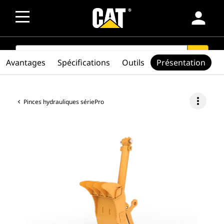
person
SEARCH
search
Avantages
Spécifications
Outils
Présentation
more_vert
Pinces hydrauliques sériePro