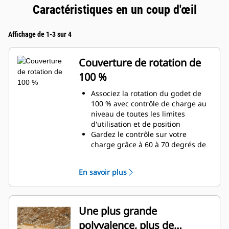
Caractéristiques en un coup d'œil
Affichage de 1-3 sur 4
Couverture de rotation de
100 %
Associez la rotation du godet de
100 % avec contrôle de charge au
niveau de toutes les limites
d'utilisation et de position
Gardez le contrôle sur votre
charge grâce à 60 à 70 degrés de
couverture de rotation de plus que
les pinces Pro
En savoir plus
Réalisez des travaux au-dessous
du niveau du sol, des travaux
verticaux ou dans des zones
confinées, en toute facilité. Qu'il
Une plus grande
s'agisse de construction de hauts
polyvalence, plus de
murs de pierres ou de chargement