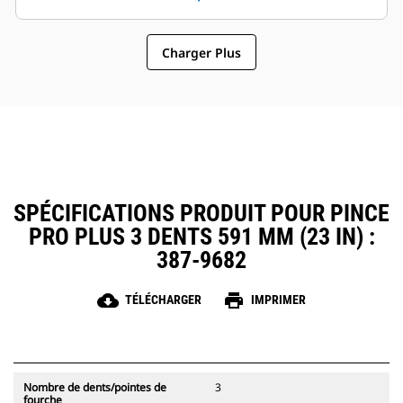
sélectionner des modèles de
fonctionnement général font des
pinces compatibles avec les
pinces un accessoire plus simple
attaches à accouplement par axes
Charger Plus
et au coût d'exploitation plus
Cat, ce qui permet un partage des
abordable que les grappins
pinces et autres d'équipements
entre les machines de taille
similaire.
SPÉCIFICATIONS PRODUIT POUR PINCE
PRO PLUS 3 DENTS 591 MM (23 IN) :
387-9682
cloud_download
print
TÉLÉCHARGER
IMPRIMER
Nombre de dents/pointes de
3
fourche