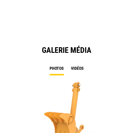
a
N
Ta
GALERIE MÉDIA
PHOTOS
VIDÉOS