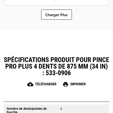
sélectionner des modèles de
pinces un accessoire plus simple
pinces compatibles avec les
et au coût d'exploitation plus
attaches à accouplement par axes
Charger Plus
abordable que les grappins
Cat, ce qui permet un partage des
pinces et autres d'équipements
entre les machines de taille
similaire.
SPÉCIFICATIONS PRODUIT POUR PINCE
PRO PLUS 4 DENTS DE 875 MM (34 IN)
: 533-0906
cloud_download
print
TÉLÉCHARGER
IMPRIMER
Nombre de dents/pointes de
4
fourche