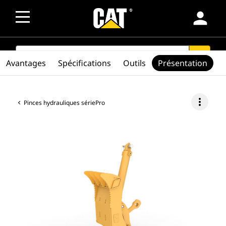
person
SEARCH
search
Avantages
Spécifications
Outils
Présentation
more_vert
Pinces hydrauliques sériePro