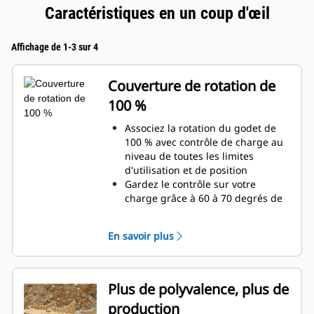
Caractéristiques en un coup d'œil
Affichage de 1-3 sur 4
Couverture de rotation de
100 %
Associez la rotation du godet de
100 % avec contrôle de charge au
niveau de toutes les limites
d'utilisation et de position
Gardez le contrôle sur votre
charge grâce à 60 à 70 degrés de
couverture de rotation de plus que
les pinces Pro
En savoir plus
Réalisez des travaux au-dessous
du niveau du sol, des travaux
verticaux ou des travaux dans des
espaces confinés en toute facilité.
Plus de polyvalence, plus de
Qu'il s'agisse de construction de
production
hauts murs de pierres ou de