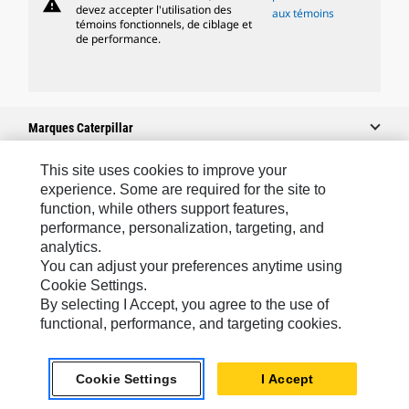
warning
devez accepter l'utilisation des
aux témoins
témoins fonctionnels, de ciblage et
de performance.
Marques Caterpillar
This site uses cookies to improve your
experience. Some are required for the site to
Caterpillar.com
function, while others support features,
performance, personalization, targeting, and
Contacter Caterpillar
analytics.
Mes Préférences Marketing
You can adjust your preferences anytime using
Cookie Settings.
Plan Du Site
By selecting I Accept, you agree to the use of
Cookie Settings
functional, performance, and targeting cookies.
Légales
Cookie Settings
I Accept
Confidentialité