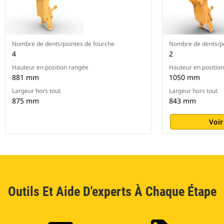
Nombre de dents/pointes de fourche
Nombre de dents/po
4
2
Hauteur en position rangée
Hauteur en positio
881 mm
1050 mm
Largeur hors tout
Largeur hors tout
875 mm
843 mm
Voir
Outils Et Aide D'experts À Chaque Étape