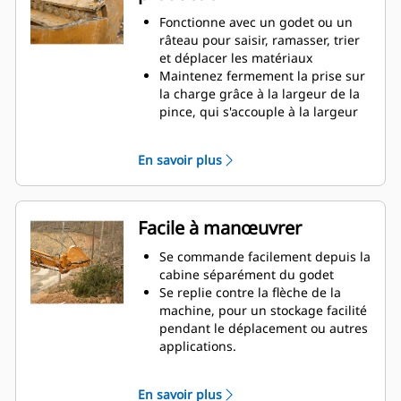
chargement de camions à benne
Fonctionne avec un godet ou un
haute, il est des situations où le
râteau pour saisir, ramasser, trier
contrôle de la charge en hauteur
et déplacer les matériaux
est important.
Maintenez fermement la prise sur
Augmentez la productivité de
la charge grâce à la largeur de la
votre machine, de l'excavation à la
pince, qui s'accouple à la largeur
manutention de matériaux
du godet
Des matériaux sécurisés entre la
En savoir plus
pince et le godet ou le râteau
grâce à la courbure unique de la
pince et à la denture des dents
Obtenez les pinces les plus
Facile à manœuvrer
appropriées à vos applications.
Avec quatre configurations de
Se commande facilement depuis la
pointes, sélectionnez la meilleure
cabine séparément du godet
option, pour une préhension
Se replie contre la flèche de la
complète ou le repli de la flèche
machine, pour un stockage facilité
lors du transport.
pendant le déplacement ou autres
La gestion de plusieurs
applications.
équipements pour un parc est
La simplicité de l'installation, de la
plus facile avec un système
maintenance et du
En savoir plus
d'attache. Il est recommandé de
fonctionnement général fait des