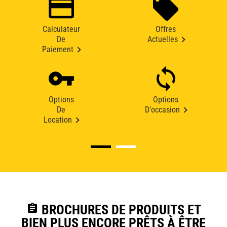
Calculateur
Offres
De
Actuelles
Paiement
Options
Options
De
D'occasion
Location
assignment
BROCHURES DE PRODUITS ET
BIEN PLUS ENCORE PRÊTS À ÊTRE