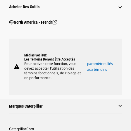
Acheter Des Outils
North America - French
Médias Sociaux
Les Témoins Doivent Être Acceptés
Pour activer cette fonction, vous
paramètres liés
warning
devez accepter l'utilisation des
aux témoins
témoins fonctionnels, de ciblage et
de performance.
Marques Caterpillar
Caterpillar.com