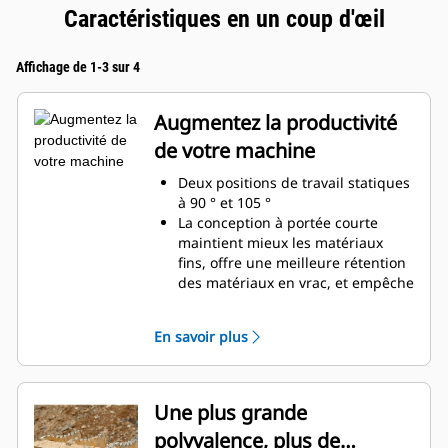
Caractéristiques en un coup d'œil
Affichage de 1-3 sur 4
Augmentez la productivité
de votre machine
Deux positions de travail statiques
à 90 ° et 105 °
La conception à portée courte
maintient mieux les matériaux
fins, offre une meilleure rétention
des matériaux en vrac, et empêche
l'accumulation des matériaux dans
le cadre.
En savoir plus
Compatibilité étendue entre les
machines en raison d'une
conception plus légère
Augmentez votre productivité de
Une plus grande
manière régulière là où un godet
polyvalence, plus de
ou un râteau seul serait insuffisant