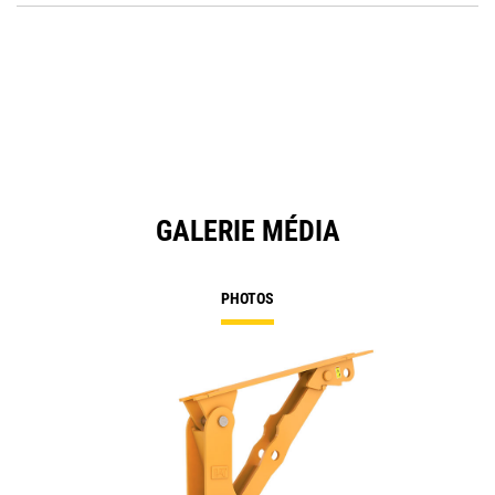
O
in
a
N
Ta
GALERIE MÉDIA
PHOTOS