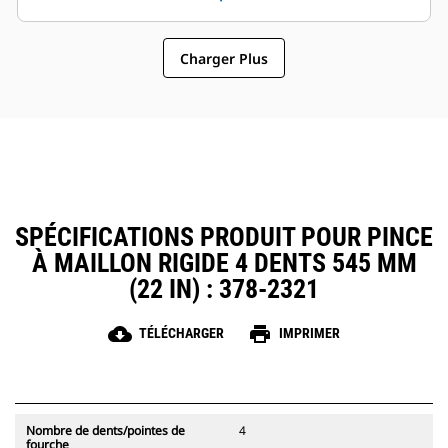
attaches à accouplement par axes
maintenance et du
Cat, ce qui permet un partage des
fonctionnement général font des
pinces et autres d'équipements
Charger Plus
pinces un accessoire plus simple
entre les machines de taille
et au coût d'exploitation plus
similaire.
abordable que les grappins
SPÉCIFICATIONS PRODUIT POUR PINCE
À MAILLON RIGIDE 4 DENTS 545 MM
(22 IN) : 378-2321
cloud_download
print
TÉLÉCHARGER
IMPRIMER
Nombre de dents/pointes de
4
fourche