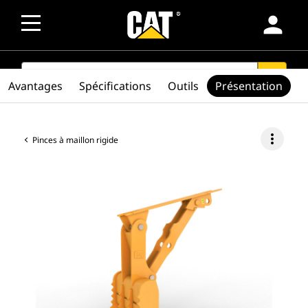
person
SEARCH
search
Avantages
Spécifications
Outils
Présentation
more_vert
Pinces à maillon rigide