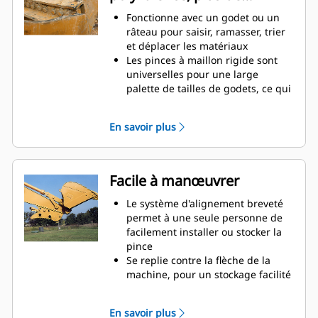
productivité
Fonctionne avec un godet ou un
râteau pour saisir, ramasser, trier
et déplacer les matériaux
Les pinces à maillon rigide sont
universelles pour une large
palette de tailles de godets, ce qui
facilite leur association avec
différents godets du parc
En savoir plus
Obtenez les pinces les plus
appropriées à vos applications.
Avec trois configurations de dents,
sélectionnez la meilleure option,
Facile à manœuvrer
entre un appareil de préhension
large ou étroit, ou des temps de
Le système d'alignement breveté
fermeture plus courts pour le repli
permet à une seule personne de
de la flèche lors du transport.
facilement installer ou stocker la
La gestion de plusieurs
pince
équipements pour un parc est
Se replie contre la flèche de la
plus facile avec un système
machine, pour un stockage facilité
d'attache. Il est recommandé de
pendant le déplacement ou autres
sélectionner des modèles de
applications.
En savoir plus
pinces compatibles avec les
La simplicité de l'installation, de la